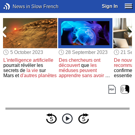
Sign In
News in Slow French
5 October 2023
28 September 2023
21 Se
L'intelligence artificielle
Des chercheurs
ont
De nouve
pourrait révéler les
découvert
que
les
recomman
secrets de
la vie
sur
méduses
peuvent
confirment
Mars et
d'autres planètes
apprendre
sans avoir de
essentiel 
cerveau
consomma
pour abai
artérielle