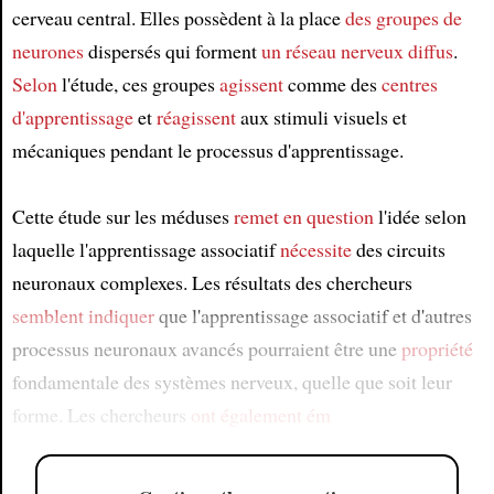
cerveau central. Elles possèdent à la place
des groupes de
neurones
dispersés qui forment
un réseau nerveux diffus
.
Selon
l'étude, ces groupes
agissent
comme des
centres
d'apprentissage
et
réagissent
aux stimuli visuels et
mécaniques pendant le processus d'apprentissage.
Cette étude sur les méduses
remet en question
l'idée selon
laquelle l'apprentissage associatif
nécessite
des circuits
neuronaux complexes. Les résultats des chercheurs
semblent indiquer
que l'apprentissage associatif et d'autres
processus neuronaux avancés pourraient être une
propriété
fondamentale des systèmes nerveux, quelle que soit leur
forme. Les chercheurs
ont également ém