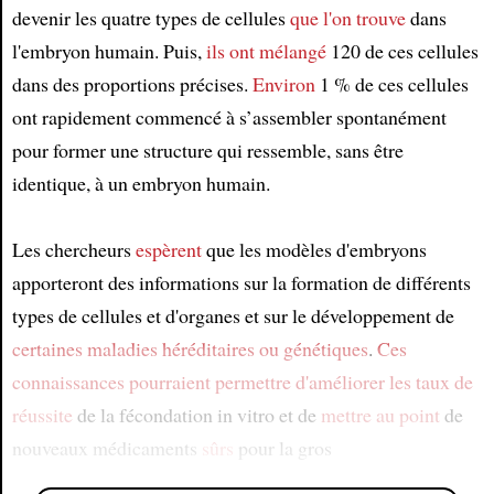
devenir les quatre types de cellules
que l'on trouve
dans
l'embryon humain. Puis,
ils ont mélangé
120 de ces cellules
dans des proportions précises.
Environ
1 % de ces cellules
ont rapidement commencé à s’assembler spontanément
pour former une structure qui ressemble, sans être
identique, à un embryon humain.
Les chercheurs
espèrent
que les modèles d'embryons
apporteront des informations sur la formation de différents
types de cellules et d'organes et sur le développement de
certaines maladies héréditaires ou génétiques
.
Ces
connaissances
pourraient permettre d'améliorer
les taux de
réussite
de la fécondation in vitro et de
mettre au point
de
nouveaux médicaments
sûrs
pour la gros