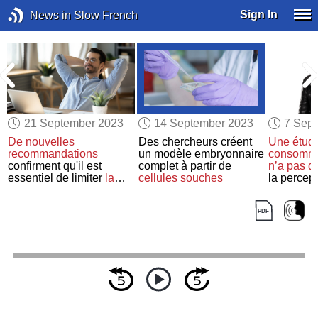
Sign In
News in Slow French
21 September 2023
14 September 2023
7 Sep
De nouvelles
Des chercheurs créent
Une étud
recommandations
un modèle embryonnaire
consommat
confirment qu'il est
complet à partir de
n’a pas d
e
essentiel de limiter
la
cellules souches
la percep
consommation de sel
l'attractivi
pour abaisser
sa tension
artérielle