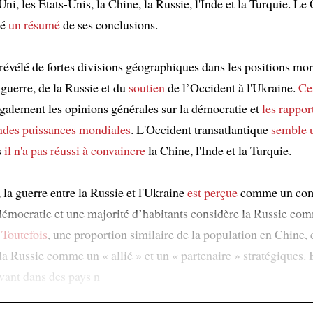
i, les États-Unis, la Chine, la Russie, l'Inde et la Turquie. Le 
ié
un résumé
de ses conclusions.
 révélé de fortes divisions géographiques dans les positions mo
 guerre, de la Russie et du
soutien
de l’Occident à l'Ukraine.
Ce
galement les opinions générales sur la démocratie et
les rappor
andes puissances mondiales
. L'Occident transatlantique
semble 
s
il n'a pas réussi à convaincre
la Chine, l'Inde et la Turquie.
la guerre entre la Russie et l'Ukraine
est perçue
comme un com
 démocratie et une majorité d’habitants considère la Russie co
.
Toutefois
, une proportion similaire de la population en Chine, 
 la Russie comme un « allié » et un « partenaire » stratégiques
vant dans des pays n