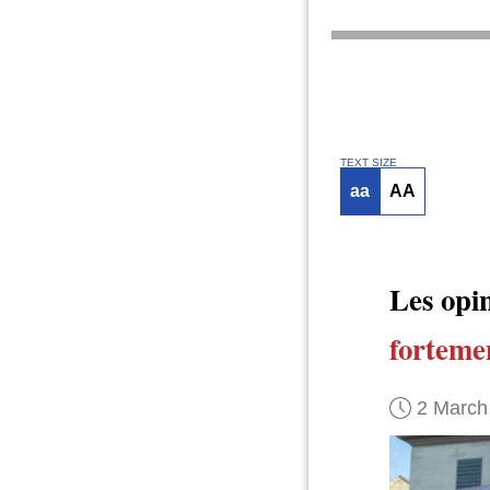
TEXT SIZE
aa
AA
Les opi
forteme
2 March