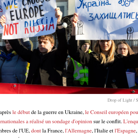
Drop of Light / 
 après
le début
de la guerre en Ukraine,
le Conseil européen pou
ernationales
a réalisé un sondage d'opinion
sur le conflit.
L'enqu
bres de l'UE,
dont
la France,
l'Allemagne
, l'Italie et
l'Espagne
,