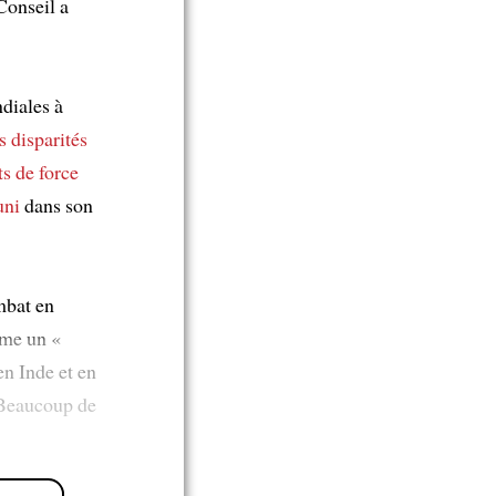
Conseil a
ndiales à
s disparités
ts de force
uni
dans son
bat en
mme un «
en Inde et en
. Beaucoup de