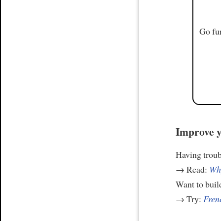
Go fur
Improve y
Having trou
→ Read:
Why
Want to build
→ Try:
Frenc