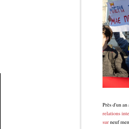
Article
Près d'un an
relations int
sur
neuf mem