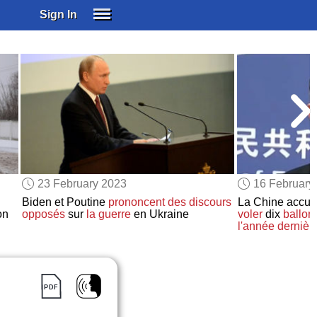
Sign In
SIGN IN
SUBSCRIBE
EDUCATIONAL LICENSES
GIFT CARDS
OTHER LANGUAGES
ABOUT US
ALEXA
23 February 2023
16 February
ADJUST COLORS
Biden et Poutine
prononcent des discours
La Chine accus
on
opposés
sur
la guerre
en Ukraine
voler
dix
ballon
l'année dernièr