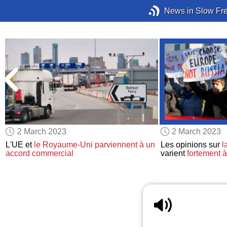
News in Slow Fr
2 March 2023
2 March 2023
L'UE et
le Royaume-Uni
parviennent à un
Les opinions sur
l
accord commercial
varient
fortement
à