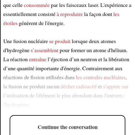
que celle
consommée
par les faisceaux laser. L'expérience a
essentiellement consisté
à reproduire
la façon dont
les
étoiles
génèrent de l'énergie.
Une fusion nucléaire
se produit
lorsque deux atomes
d'hydrogène
s’assemblent
pour former un atome d'hélium.
La réaction
entraîne
l’éjection d’un neutron et la libération
d’une quantité importante d'énergie. Contrairement aux
réactions de fission utilisées dans
les centrales nucléaires
,
la fusion ne produit aucun
déchet radioactif
et
s'appuie sur
l’utilisation de l'élément le plus abondant dans l'univers :
l'hydrogène.
Continue the conversation