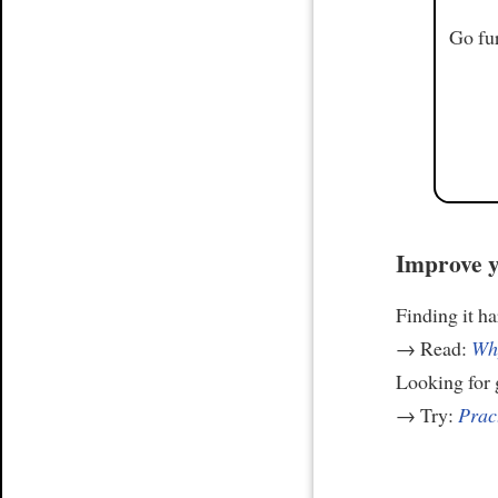
Go fur
Improve y
Finding it h
→ Read:
Why
Looking for
→ Try:
Prac