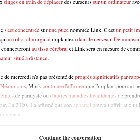
ux
singes
en train de déplacer
des curseurs
sur un ordinateur
ave
ce
s'est concentrée
sur
une puce
nommée Link. C'est
un petit i
qu'
un robot chirurgical
implantera
dans le cerveau
.
De minuscu
 connecteront
au tissu cérébral
et Link sera en mesure de com
ateur situé à distance
.
e de mercredi n'a pas présenté de
progrès significatifs
par rapp
.
Néanmoins
, Musk
continue d'affirmer
que l'implant pourrait p
teintes
de paralysie ou
d'autres maladies invalidantes
de prendre
eur. En 2020, il a affirmé que son
appareil
pouvait offrir aux uti
humaine ».
Continue the conversation