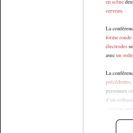
en scène
de
cerveau
.
La conféren
forme ronde
électrodes
se
avec
un ordin
La conférenc
précédentes
personnes
at
d’un ordinat
« vision sur