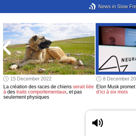
News in Slow Fr
15 December 2022
8 December 2
La création des races de chiens
serait liée
Elon Musk promet 
e
à
des
traits comportementaux
, et pas
d’ici à six mois
seulement physiques