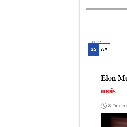
TEXT SIZE
aa
AA
Elon Mu
mois
8 Decem