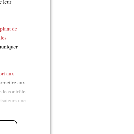
c leur
mplant de
les
muniquer
ort aux
ermettre aux
 le contrôle
lisateurs une