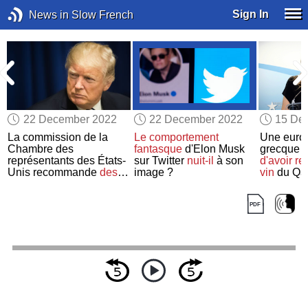
Sign In
News in Slow French
22 December 2022
22 December 2022
15 De
n
La commission de la
Le comportement
Une euro
Chambre des
fantasque
d'Elon Musk
grecque a
représentants des États-
sur Twitter
nuit-il
à son
d'avoir re
Unis recommande
des
image ?
vin
du Qat
poursuites pénales
contre Donald Trump