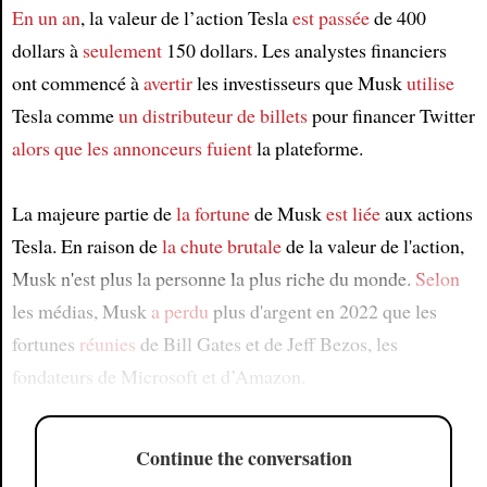
En un an
, la valeur de l’action Tesla
est passée
de 400
dollars à
seulement
150 dollars. Les analystes financiers
ont commencé à
avertir
les investisseurs que Musk
utilise
Tesla comme
un distributeur de billets
pour financer Twitter
alors que
les annonceurs
fuient
la plateforme.
La majeure partie de
la fortune
de Musk
est liée
aux actions
Tesla. En raison de
la chute brutale
de la valeur de l'action,
Musk n'est plus la personne la plus riche du monde.
Selon
les médias, Musk
a perdu
plus d'argent en 2022 que les
fortunes
réunies
de Bill Gates et de Jeff Bezos, les
fondateurs de Microsoft et d’Amazon.
Continue the conversation