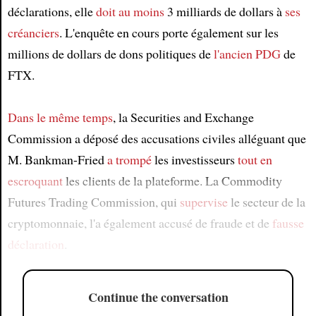
déclarations, elle
doit
au moins
3 milliards de dollars à
ses
créanciers
. L'enquête en cours porte également sur les
millions de dollars de dons politiques de
l'ancien PDG
de
FTX.
Dans le même temps
, la Securities and Exchange
Commission a déposé des accusations civiles alléguant que
M. Bankman-Fried
a trompé
les investisseurs
tout en
escroquant
les clients de la plateforme. La Commodity
Futures Trading Commission, qui
supervise
le secteur de la
cryptomonnaie, l'a également accusé de fraude et de
fausse
déclaration
.
Continue the conversation