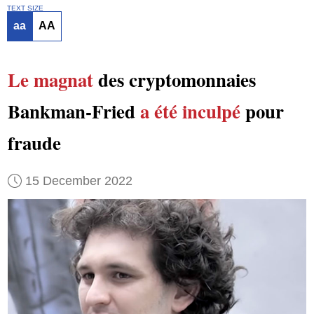
TEXT SIZE
aa
AA
Le magnat
des cryptomonnaies
Bankman-Fried
a été inculpé
pour
fraude
15 December 2022