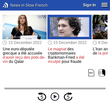
Sign In
News in Slow French
15 December 2022
15 December 2022
8 Dec
Une euro-députée
Le magnat
des
L'Iran ann
grecque a été accusée
cryptomonnaies
de
la pol
d'avoir reçu des pots-de-
Bankman-Fried
a été
vin
du Qatar
inculpé
pour fraude