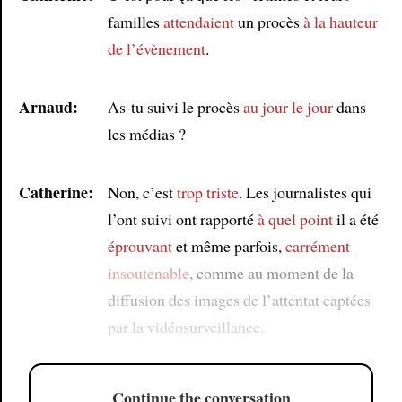
familles
attendaient
un procès
à la hauteur
de l’évènement
.
Arnaud:
As-tu suivi le procès
au jour le jour
dans
les médias ?
Catherine:
Non, c’est
trop triste
. Les journalistes qui
l’ont suivi ont rapporté
à quel point
il a été
éprouvant
et même parfois,
carrément
insoutenable
, comme au moment de la
diffusion des images de l’attentat captées
par la vidéosurveillance.
Continue the conversation