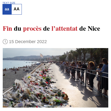
TEXT SIZE
aa
AA
Fin
du
procès
de
l’attentat
de Nice
15 December 2022