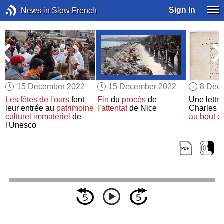
Sign In
News in Slow French
15 December 2022
15 December 2022
8 Dec
Les fêtes de l'ours
font
Fin
du
procès
de
Une lettr
leur entrée au
patrimoine
l’attentat
de Nice
Charles 
culturel immatériel
de
au bout d
l'Unesco