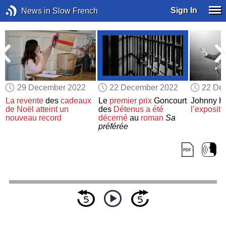
Sign In
News in Slow French
29 December 2022
22 December 2022
22 De
La revente
des
cadeaux
Le
premier prix
Goncourt
Johnny Ha
de Noël
atteint un
des
Détenus
a été
l’exposit
nouveau record
décerné
au
roman
Sa
préférée