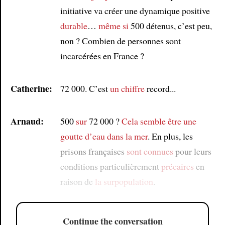
initiative va créer une dynamique positive
durable
…
même si
500 détenus, c’est peu,
non ? Combien de personnes sont
incarcérées en France ?
Catherine:
72 000. C’est
un chiffre
record...
Arnaud:
500
sur
72 000 ?
Cela semble être
une
goutte d’eau dans la mer
. En plus, les
prisons françaises
sont connues
pour leurs
conditions particulièrement
précaires
en
raison de
la surpopulation
.
Continue the conversation