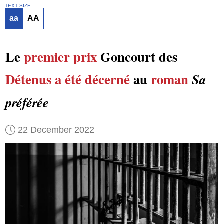
TEXT SIZE
aa
AA
Le
premier prix
Goncourt des
Détenus
a été décerné
au
roman
Sa
préférée
22 December 2022