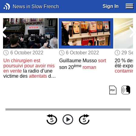
Sign In
News in Slow French
6 October 2022
6 October 2022
29 Se
Un chirurgien
est
Guillaume Musso
sort
20 % des 
poursuivi
pour avoir mis
été expo
ème
son 20
roman
en vente
la radio d’une
contamin
victime des
attentats
du
Bataclan