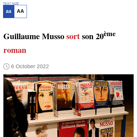
TEXT SIZE
aa
AA
ème
Guillaume Musso
sort
son 20
roman
6 October 2022