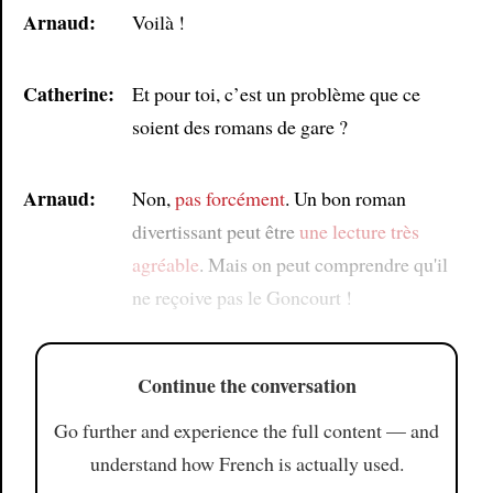
Arnaud:
Voilà !
Catherine:
Et pour toi, c’est un problème que ce
soient des romans de gare ?
Arnaud:
Non,
pas forcément
. Un bon roman
divertissant peut être
une lecture très
agréable
. Mais on peut comprendre qu'il
ne reçoive pas le Goncourt !
Continue the conversation
Go further and experience the full content — and
understand how French is actually used.