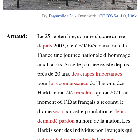
By
Fagairolles 34
-
Own work
,
CC BY-SA 4.0
,
Link
Arnaud:
Le 25 septembre, comme chaque année
depuis
2003, a été célébrée dans toute la
France une journée nationale d’hommage
aux Harkis. Si cette journée existe depuis
près de 20 ans,
des étapes importantes
pour
la reconnaissance
de l'histoire des
Harkis n’ont été
franchies
qu’en 2021, au
moment où l’État français a reconnu le
drame
vécu
par cette population et
leur a
demandé pardon
au nom de la nation. Les
Harkis sont des individus non Français qui
ont combattu
aux côtés de l'armée