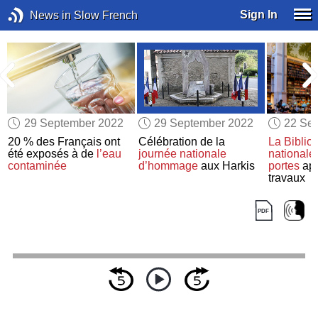
Sign In
News in Slow French
29 September 2022
29 September 2022
22 Se
20 % des Français ont
Célébration de la
La Biblio
été exposés à de
l’eau
journée nationale
nationale
contaminée
d’hommage
aux Harkis
portes
apr
travaux