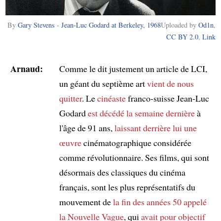
By
Gary Stevens
-
Jean-Luc Godard at Berkeley, 1968
Uploaded by
Od1n
,
CC BY 2.0
,
Link
Arnaud:
Comme le dit justement un article de LCI,
un géant du septième art
vient de nous
quitter
. Le
cinéaste
franco-suisse Jean-Luc
Godard
est décédé
la semaine dernière
à
l'âge de 91 ans,
laissant derrière lui
une
œuvre
cinématographique considérée
comme révolutionnaire. Ses films, qui sont
désormais des classiques du cinéma
français, sont les plus représentatifs du
mouvement de
la fin des années 50
appelé
la Nouvelle Vague
, qui
avait pour objectif