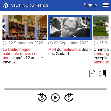
Sign In
News in Slow French
22 September 2022
22 September 2022
15 Se
La Bibliothèque
Mort
du
réalisateur
Jean-
Champag
nationale
rouvre ses
Luc Godard
vendange
portes
après 12 ans de
exception
travaux
attendues