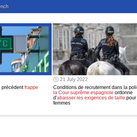
ench
21 July 2022
 précédent
frappe
Conditions de recrutement dans la poli
la Cour suprême espagnole
ordonne
d'
abaisser les exigences de taille
pour 
femmes