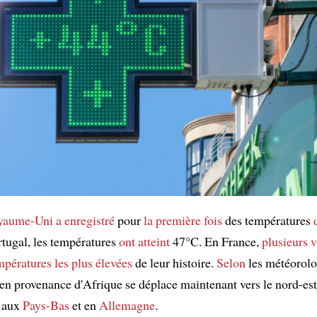
oyaume-Uni
a enregistré
pour
la première fois
des températures
tugal, les températures
ont atteint
47°C. En France,
plusieurs v
mpératures les plus élevées
de leur histoire.
Selon
les météorol
en provenance d'Afrique se déplace maintenant vers le nord-es
, aux
Pays-Bas
et en
Allemagne
.