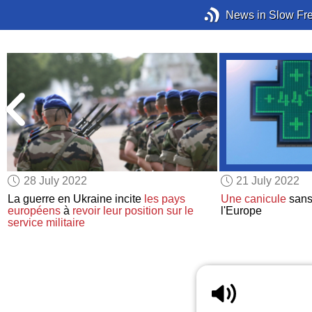
News in Slow Fr
28 July 2022
21 July 2022
e
La guerre en Ukraine incite
les pays
Une canicule
sans
européens
à
revoir leur position sur
le
l'Europe
service militaire