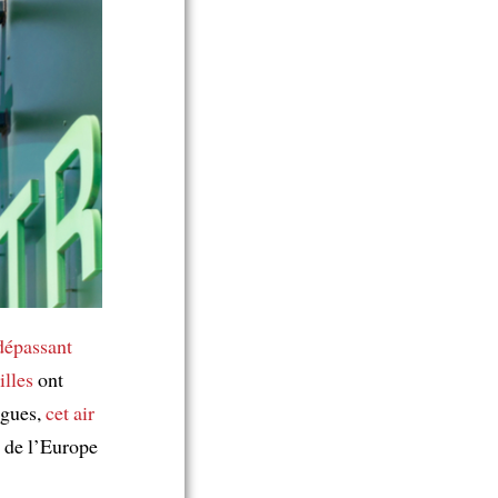
dépassant
illes
ont
ogues,
cet air
t de l’Europe