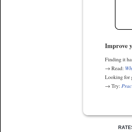
Improve y
Finding it h
→ Read:
Why
Looking for
→ Try:
Prac
RATE