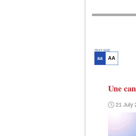
TEXT SIZE
aa
AA
Une can
21 July