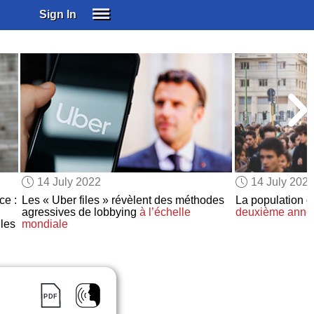
Sign In
SIGN IN
SUBSCRIBE
EDUCATIONAL LICENSES
GIFT CARDS
OTHER LANGUAGES
ABOUT US
ALEXA
14 July 2022
14 July 202
ADJUST COLORS
ce :
Les « Uber files » révèlent des méthodes
La population 
agressives de lobbying
à l’échelle
deuxième anné
les
mondiale