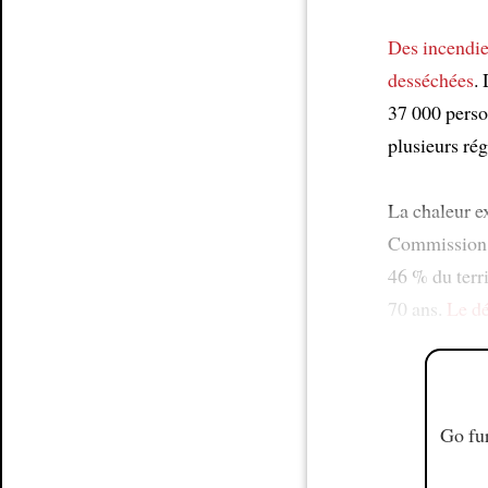
Des incendi
desséchées
.
37 000 perso
plusieurs ré
La chaleur 
Commission 
46 % du terri
70 ans.
Le dé
Go fur