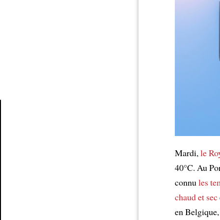
Article
Mardi,
le R
40°C. Au Por
connu
les te
chaud et sec
en Belgique