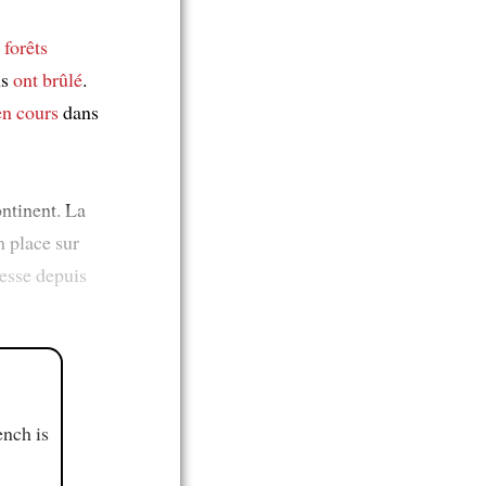
s
forêts
ns
ont brûlé
.
en cours
dans
ontinent. La
n place sur
esse depuis
ench is