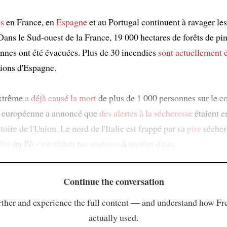
es
en France, en
Espagne
et au Portugal continuent à ravager le
 Dans le Sud-ouest de la France, 19 000 hectares de forêts de pi
nnes ont été évacuées. Plus de 30 incendies
sont actuellement 
gions d'Espagne.
extrême
a déjà causé la mort
de plus de 1 000 personnes sur le c
européenne a annoncé que
des alertes à la sécheresse
étaient e
toire de l'Union. Le nord de l'Italie est frappé par sa
pire
sécher
bit
du Pô
s’est réduit
par endroits
à
un filet d'eau
.
Continue the conversation
ther and experience the full content — and understand how Fr
actually used.