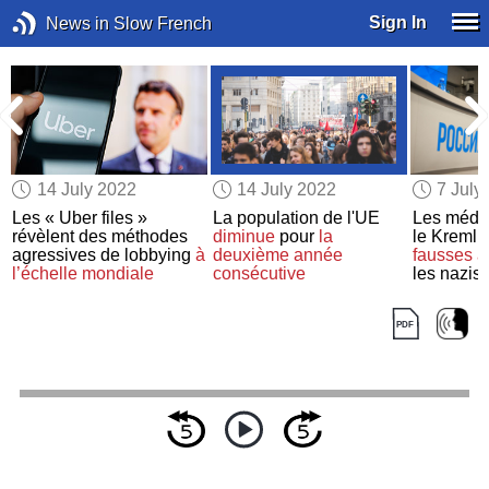
Sign In
News in Slow French
14 July 2022
14 July 2022
7 July
Les « Uber files »
La population de l'UE
Les média
révèlent des méthodes
diminue
pour
la
le Kremli
e
agressives de lobbying
à
deuxième année
fausses a
l’échelle mondiale
consécutive
les nazis
s
s