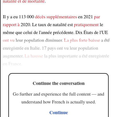
natalité et de mortalité
.
Il y a eu 113 000
décès supplémentaires
en 2021
par
rapport à
2020. Le taux de natalité est
pratiquement
le
même que celui de l'année précédente. Dix États de l'UE
ont vu
leur population diminuer.
La plus forte baisse
a été
enregistrée en Italie. 17 pays ont vu leur population
augmenter.
La hausse
la plus importante a été enregistrée
en France.
Continue the conversation
Go further and experience the full content — and
understand how French is actually used.
Continue