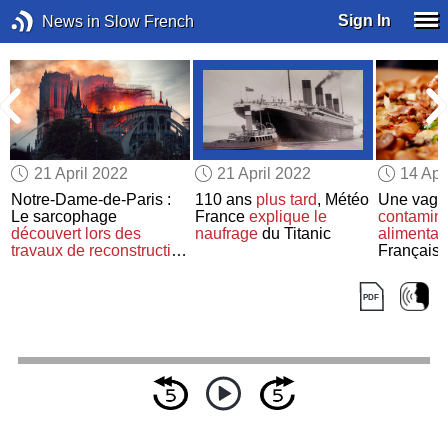
Sign In
News in Slow French
21 April 2022
21 April 2022
14 Apr
Notre-Dame-de-Paris :
110 ans
plus tard
, Météo
Une vagu
Le sarcophage
France
explique
le
contamina
découvert
lors des
naufrage
du Titanic
alimentai
travaux de reconstruction
Français
va être ouvert