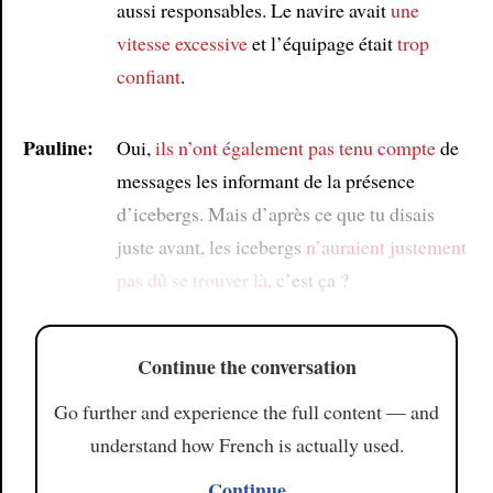
aussi responsables. Le navire avait
une
vitesse excessive
et l’équipage était
trop
confiant
.
Pauline:
Oui,
ils n’ont également pas tenu compte
de
messages les informant de la présence
d’icebergs. Mais d’après ce que tu disais
juste avant, les icebergs
n’auraient justement
pas dû se trouver là
, c’est ça ?
Continue the conversation
Go further and experience the full content — and
understand how French is actually used.
Continue