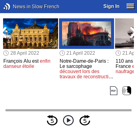
Sign In
News in Slow French
28 April 2022
21 April 2022
21 Apr
François Alu est
enfin
Notre-Dame-de-Paris :
110 ans
p
danseur étoile
Le sarcophage
France
ex
découvert
lors des
naufrage
travaux de reconstruction
va être ouvert