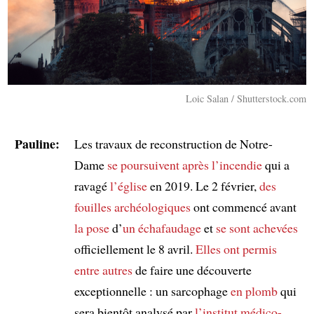
Loic Salan / Shutterstock.com
Pauline:
Les travaux de reconstruction de Notre-
Dame
se poursuivent
après l’incendie
qui a
ravagé
l’église
en 2019. Le 2 février,
des
fouilles archéologiques
ont commencé avant
la pose
d’
un échafaudage
et
se sont achevées
officiellement le 8 avril.
Elles ont permis
entre autres
de faire une découverte
exceptionnelle : un sarcophage
en plomb
qui
sera bientôt analysé par
l’institut médico-