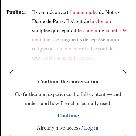
Pauline:
Ils ont découvert
l’ancien jubé
de Notre-
Dame de Paris. Il s’agit de
la cloison
sculptée qui séparait
le choeur
de
la nef
.
Des
centaines de
fragments de représentations
religieuses
ont été extraits
. Ce sont des
œuvres d’
une grande finesse
.
Continue the conversation
Go further and experience the full content — and
understand how French is actually used.
Continue
Already have access?
Log in
.