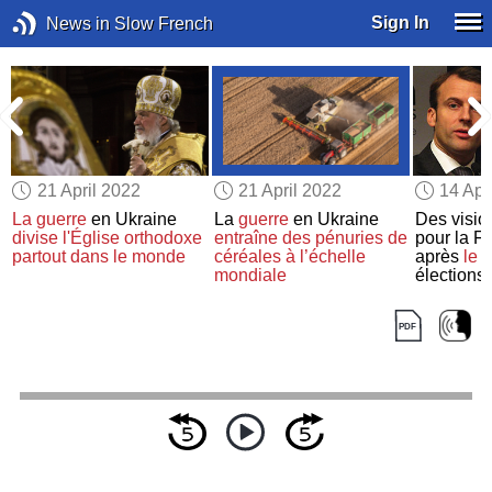
Sign In
News in Slow French
21 April 2022
21 April 2022
14 Apr
r
La guerre
en Ukraine
La
guerre
en Ukraine
Des vision
divise
l'Église orthodoxe
entraîne
des pénuries de
pour la F
partout dans le monde
céréales
à l’échelle
après
le 
mondiale
élections 