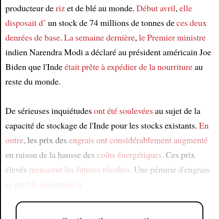
producteur de
riz
et de blé au monde.
Début avril
,
elle
disposait d’
un stock de 74 millions de tonnes de
ces deux
denrées de base
.
La semaine dernière
,
le Premier ministre
indien Narendra Modi a déclaré au président américain Joe
Biden que l'Inde
était prête à expédier
de la nourriture
au
reste du monde.
De sérieuses inquiétudes
ont été soulevées
au sujet de la
capacité de stockage de l'Inde pour les stocks existants.
En
outre
, les prix des
engrais
ont considérablement augmenté
en raison de la hausse des
coûts énergétiques
. Ces prix
élevés
menacent
les futures récoltes
. Une pénurie d'engrais
se profile également à