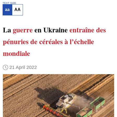
TEXT SIZE
aa
AA
La
guerre
en Ukraine
entraîne
des
pénuries de céréales
à l’échelle
mondiale
21 April 2022