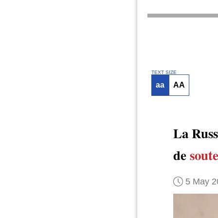
TEXT SIZE
aa
AA
La Russ
de
sout
5 May 2