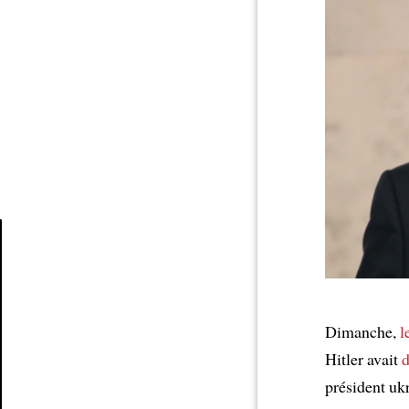
Article
Dimanche,
l
Hitler avait
d
président u