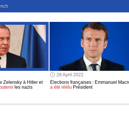
ench
28 April 2022
 Zelensky à Hitler et
Élections françaises : Emmanuel Macr
outenir
les nazis
a été réélu
Président