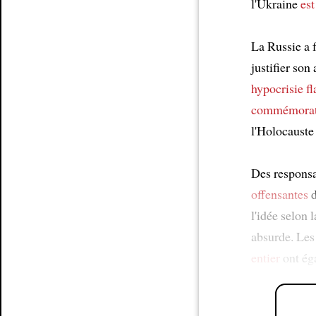
l'Ukraine
est
La Russie a 
justifier son
hypocrisie fl
commémorat
l'Holocaust
Des responsa
offensantes
d
l'idée selon 
absurde. Les
entier
ont ég