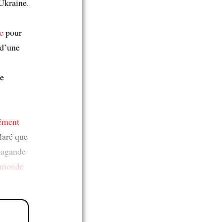
'Ukraine.
e
pour
 d’une
e
ément
laré que
opagande
 monde