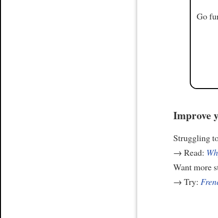
Go fur
Improve y
Struggling t
→ Read:
Why
Want more st
→ Try:
Frenc