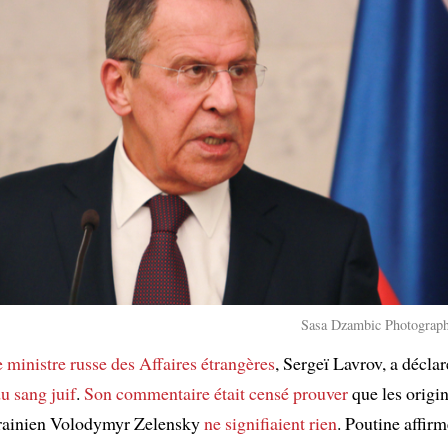
​Sasa Dzambic Photograph
e ministre russe des Affaires étrangères
, Sergeï Lavrov, a décla
u sang juif
.
Son commentaire
était censé prouver
que les origin
krainien Volodymyr Zelensky
ne signifiaient rien
. Poutine affir