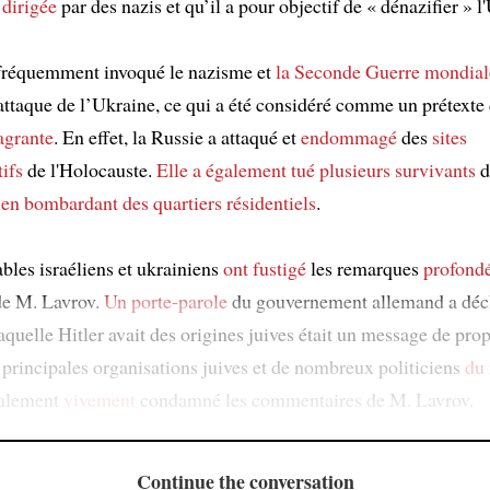
 dirigée
par des nazis et qu’il a pour objectif de « dénazifier » l
fréquemment invoqué le nazisme et
la Seconde Guerre mondial
 attaque de l’Ukraine, ce qui a été considéré comme un prétexte
agrante
. En effet, la Russie a attaqué et
endommagé
des
sites
ifs
de l'Holocauste.
Elle a également tué
plusieurs survivants
d
e
en bombardant
des quartiers résidentiels
.
bles israéliens et ukrainiens
ont fustigé
les remarques
profond
e M. Lavrov.
Un porte-parole
du gouvernement allemand a déc
laquelle Hitler avait des origines juives était un message de pr
 principales organisations juives et de nombreux politiciens
du
alement
vivement
condamné les commentaires de M. Lavrov.
Continue the conversation