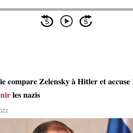
ie compare Zelensky à Hitler et accuse 
enir
les nazis
022