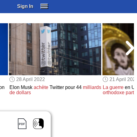
Sign In
SIGN IN
SUBSCRIBE
EDUCATIONAL LICENSES
GIFT CARDS
OTHER LANGUAGES
ABOUT US
ALEXA
28 April 2022
21 April 202
ADJUST COLORS
on
Elon Musk
achète
Twitter pour 44
milliards
La guerre
en Uk
de dollars
orthodoxe
part