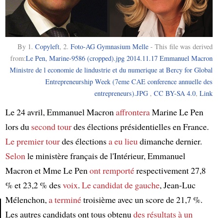
By 1.
Copyleft
, 2.
Foto-AG Gymnasium Melle
- This file was derived
from:
Le Pen, Marine-9586 (cropped).jpg
2014.11.17 Emmanuel Macron
Ministre de l economie de lindustrie et du numerique at Bercy for Global
Entrepreneurship Week (7eme CAE conference annuelle des
entrepreneurs).JPG
,
CC BY-SA 4.0
,
Link
Le 24 avril, Emmanuel Macron
affrontera
Marine Le Pen
lors du
second tour
des élections présidentielles en France.
Le premier tour
des élections
a eu lieu
dimanche dernier.
Selon
le ministère français de l'Intérieur, Emmanuel
Macron et Mme Le Pen
ont remporté
respectivement 27,8
% et 23,2 % des
voix
.
Le candidat de gauche
, Jean-Luc
Mélenchon,
a terminé
troisième avec un score de 21,7 %.
Les autres candidats ont tous obtenu
des résultats à un