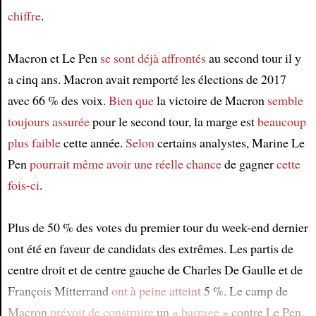
chiffre
.
Article
Macron et Le Pen
se sont déjà affrontés
au second tour il y
a cinq ans. Macron avait remporté les élections de 2017
avec 66 % des voix.
Bien que
la victoire de Macron
semble
toujours assurée
pour le second tour, la marge est
beaucoup
plus faible
cette année.
Selon
certains analystes, Marine Le
Pen
pourrait même avoir une réelle chance
de gagner
cette
fois-ci
.
Plus de 50 % des votes du premier tour du week-end dernier
ont été en faveur de candidats des extrêmes. Les partis de
centre droit et de centre gauche de Charles De Gaulle et de
François Mitterrand
ont à peine atteint
5 %. Le camp de
Macron
prévoit de construire
un «
barrage
» contre Le Pen.