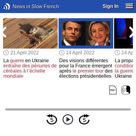
Sign In
News in Slow French
21 April 2022
14 April 2022
14 Apr
La
guerre
en Ukraine
Des visions différentes
La propa
e
entraîne
des pénuries de
pour la France émergent
condition
céréales
à l’échelle
après
le premier tour
des
la guerre
mondiale
élections présidentielles
Ukraine