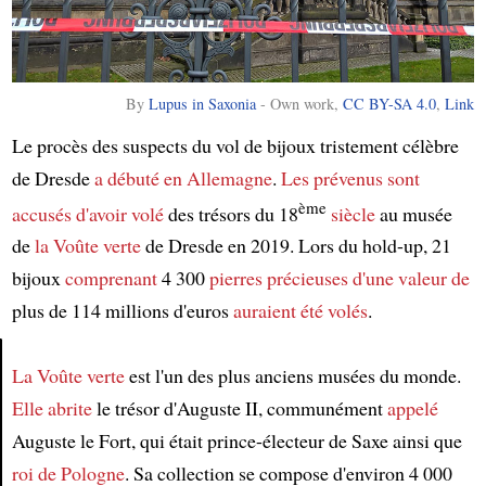
By
Lupus in Saxonia
-
Own work
,
CC BY-SA 4.0
,
Link
Le procès des suspects du vol de bijoux tristement célèbre
de Dresde
a débuté
en Allemagne
.
Les prévenus
sont
ème
accusés d'avoir volé
des trésors du 18
siècle
au musée
de
la Voûte verte
de Dresde en 2019. Lors du hold-up, 21
bijoux
comprenant
4 300
pierres précieuses
d'une valeur de
plus de 114 millions d'euros
auraient été volés
.
La Voûte verte
est l'un des plus anciens musées du monde.
Article
Elle abrite
le trésor d'Auguste II, communément
appelé
Auguste le Fort, qui était prince-électeur de Saxe ainsi que
roi de Pologne
. Sa collection se compose d'environ 4 000