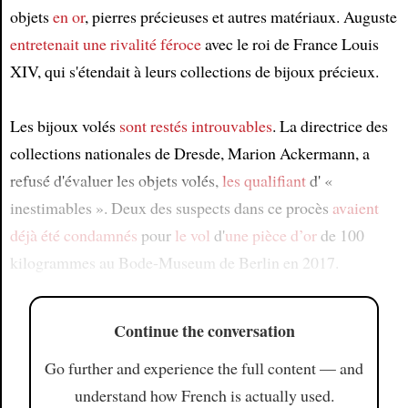
objets
en or
, pierres précieuses et autres matériaux. Auguste
entretenait une rivalité féroce
avec le roi de France Louis
XIV, qui s'étendait à leurs collections de bijoux précieux.
Les bijoux volés
sont restés
introuvables
. La directrice des
collections nationales de Dresde, Marion Ackermann, a
refusé d'évaluer les objets volés,
les qualifiant
d' «
inestimables ». Deux des suspects dans ce procès
avaient
déjà été condamnés
pour
le vol
d'
une pièce d’or
de 100
kilogrammes au Bode-Museum de Berlin en 2017.
Continue the conversation
Go further and experience the full content — and
understand how French is actually used.