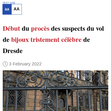
TEXT SIZE
aa
AA
Début
du
procès
des suspects du vol
de
bijoux
tristement célèbre
de
Dresde
3 February 2022