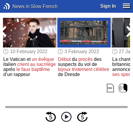
Sign In
News in Slow French
10 February 2022
3 February 2022
27 Jan
Le Vatican et
un évêque
Début
du
procès
des
La chant
italien
crient au sacrilège
suspects du vol de
britanniq
après
le faux baptême
bijoux
tristement célèbre
annonce 
d’un rappeur
de Dresde
ses spect
Vegas à 