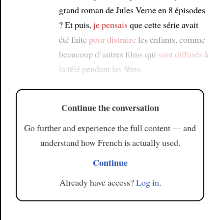
grand roman de Jules Verne en 8 épisodes
? Et puis,
je pensais
que cette série avait
été faite
pour distraire
les enfants, comme
beaucoup d’autres films qui
sont diffusés
à
la télé pendant les fêtes.
Continue the conversation
Go further and experience the full content — and
understand how French is actually used.
Continue
Already have access?
Log in
.