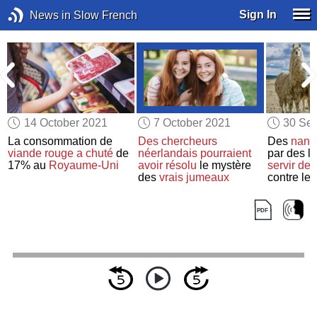
Sign In
News in Slow French
14 October 2021
7 October 2021
30 Se
t
La consommation de
Des chercheurs
Des
nano
s
viande rouge
a chuté
de
néerlandais
pourraient
par des 
17% au
Royaume-Uni
avoir résolu
le mystère
servir de
t
des
vrais jumeaux
contre le