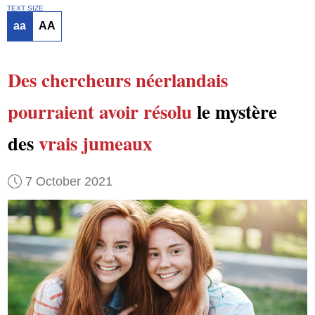
TEXT SIZE
aa
AA
Des chercheurs néerlandais
pourraient avoir résolu
le mystère
des
vrais jumeaux
7 October 2021