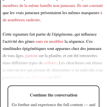
membres de la même famille non jumeaux
.
Ils ont constaté
que les vrais jumeaux présentaient les mêmes marqueurs
à
de nombreux endroits
.
Cette signature fait partie de l'épigénome, qui influence
l'activité des gènes
sans en modifier
la séquence. Ces
similitudes épigénétiques sont apparues chez des jumeaux
de tous âges,
partout
sur la planète, et ont été retrouvées
dans différents types de
cellules
. Les chercheurs ont réussi
à créer un test qui permet de déterminer si un individu a un
jumeau avec
une précision
de 80%.
Continue the conversation
Go further and experience the full content — and