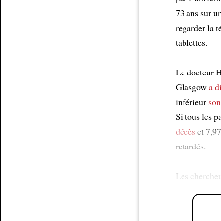
73 ans sur u
regarder la t
tablettes.
Le docteur H
Glasgow
a d
inférieur
son
Si tous les p
décès
et 7,97
retardés.
Les cherche