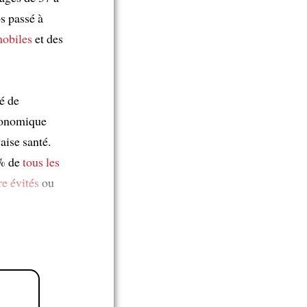
s passé à
mobiles
et des
é de
économique
aise santé.
 % de
tous les
re évités
ou