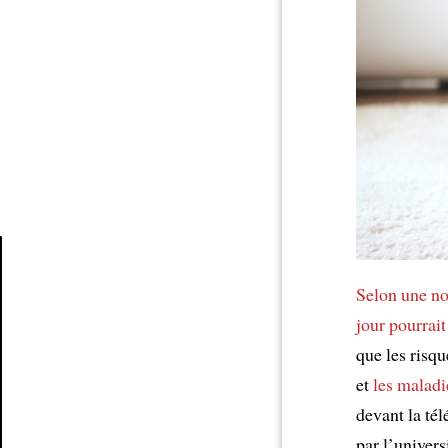
Selon
une no
Article
jour
pourrait
que les risq
et
les maladi
devant la tél
par l’univer