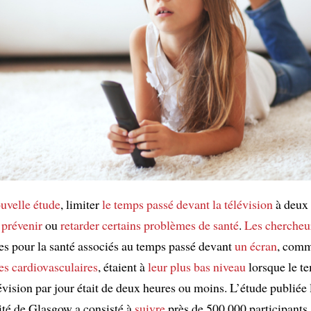
uvelle étude
, limiter
le temps passé devant la télévision
à deux
 prévenir
ou
retarder
certains problèmes de santé
.
Les chercheu
ues pour la santé associés au temps passé devant
un écran
, comm
es cardiovasculaires
, étaient à
leur plus bas niveau
lorsque le t
évision par jour était de deux heures ou moins. L’étude publiée l
sité de Glasgow a consisté à
suivre
près de 500 000 participants 