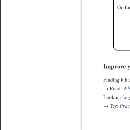
Go fur
Improve y
Finding it h
→ Read:
Why
Looking for
→ Try:
Prac