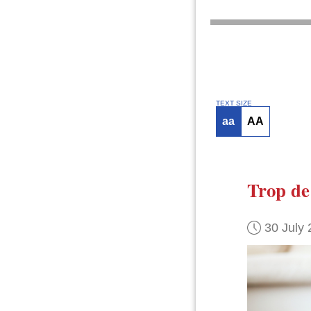
TEXT SIZE
aa
AA
Trop de 
30 July