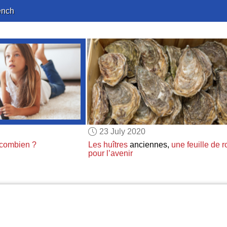
ench
23 July 2020
combien ?
Les huîtres
anciennes,
une feuille de r
pour l’avenir