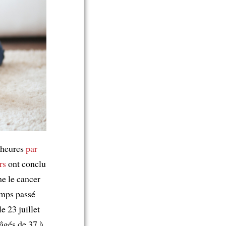
 heures
par
rs
ont conclu
e le cancer
emps passé
e 23 juillet
âgés de 37 à