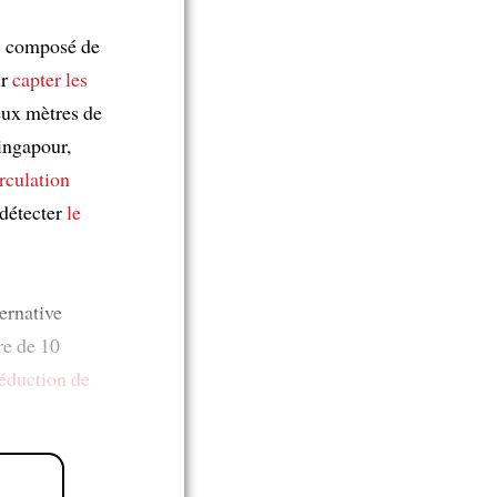
e
composé de
ur
capter les
deux mètres de
ingapour,
rculation
détecter
le
ernative
re de 10
éduction de