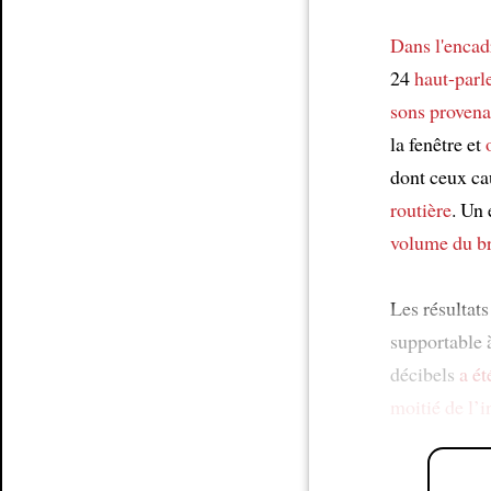
Dans l'encad
24
haut-parl
sons provenan
la fenêtre et
dont ceux ca
routière
. Un
volume du br
Les résultat
supportable 
décibels
a ét
moitié de l’i