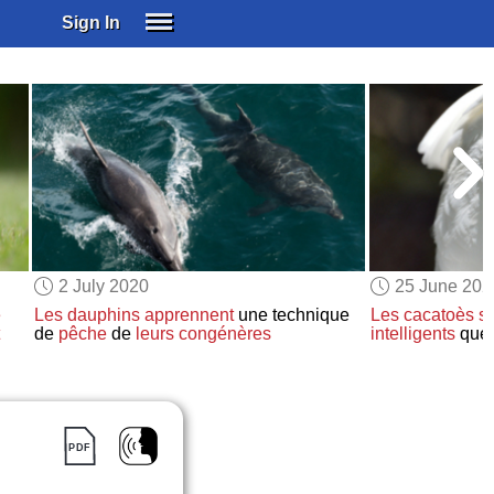
Sign In
SIGN IN
SUBSCRIBE
EDUCATIONAL LICENSES
GIFT CARDS
OTHER LANGUAGES
ABOUT US
ALEXA
2 July 2020
25 June 202
ADJUST COLORS
e
Les dauphins
apprennent
une technique
Les cacatoès s
de
pêche
de
leurs congénères
intelligents
que