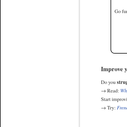
Go fur
Improve y
stru
Do you
→ Read:
Why
Start improv
→ Try:
Frenc