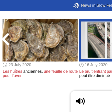
News in Slow Fr
23 July 2020
16 July 2020
Les huîtres
anciennes,
une feuille de route
Le bruit entrant pa
pour l’avenir
peut être diminué