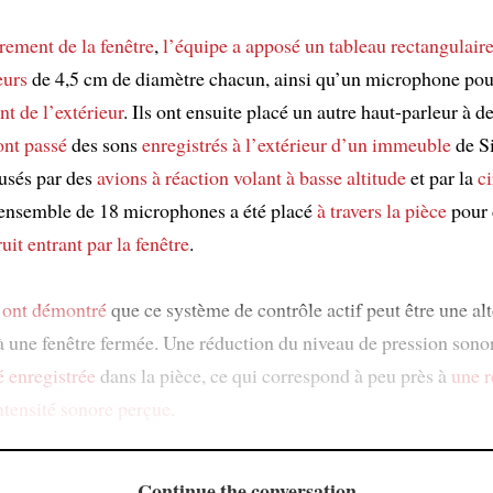
rement de la fenêtre
,
l’équipe
a apposé un tableau rectangulair
eurs
de 4,5 cm de diamètre chacun, ainsi qu’un microphone po
t de l’extérieur
. Ils ont ensuite placé un autre haut-parleur à 
ont passé
des sons
enregistrés à l’extérieur d’un immeuble
de S
usés par des
avions à réaction volant à basse altitude
et par la
ci
 ensemble de 18 microphones a été placé
à travers la pièce
pour 
uit
entrant par la fenêtre
.
s
ont démontré
que ce système de contrôle actif peut être une alt
à une fenêtre fermée. Une réduction du niveau de pression sono
é enregistrée
dans la pièce, ce qui correspond à peu près à
une r
ntensité sonore perçue
.
Continue the conversation