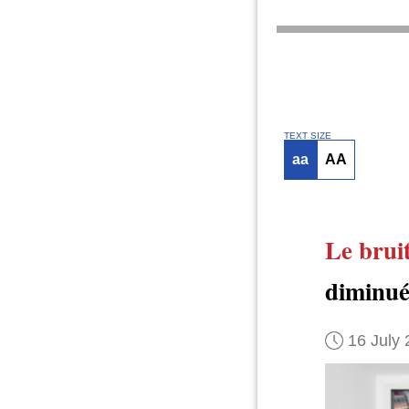
TEXT SIZE
aa
AA
Le brui
diminu
16 July