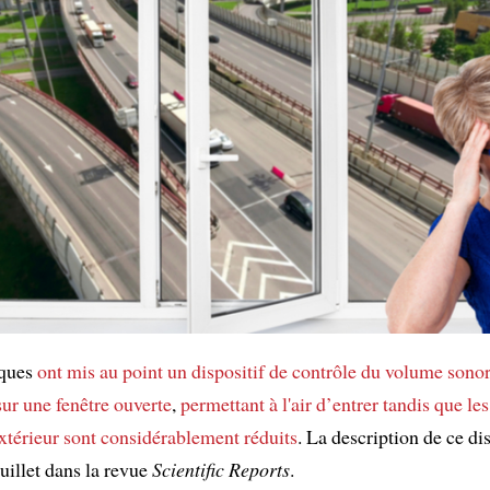
iques
ont mis au point
un dispositif de contrôle du volume sono
sur une fenêtre ouverte
,
permettant à l'air d’entrer
tandis que les
xtérieur
sont considérablement réduits
. La description de ce dis
juillet dans la revue
Scientific Reports
.