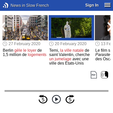
Sign In
News in Slow French
27 February 2020
20 February 2020
13 Feb
Berlin
gèle
le loyer
de
Terni,
la ville natale
de
Le film s
t
1,5 million de
logements
saint Valentin, cherche
Parasite
r
un jumelage
avec une
des Osca
ville des États-Unis