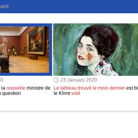
ench
20
23 January 2020
 la
nouvelle
ministre de
Le tableau
trouvé
le mois dernier
est b
n question
le Klimt
volé