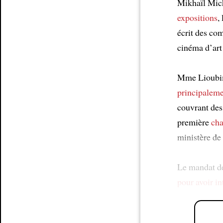
Mikhaïl Mic
expositions
,
écrit des c
cinéma d’art 
Mme Lioubimo
principaleme
couvrant des 
première
cha
ministère de
Le mandat 
pour avoir in