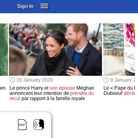
Sign In
SIGN IN
SUBSCRIBE
EDUCATIONAL LICENSES
GIFT CARDS
OTHER LANGUAGES
ABOUT US
ALEXA
16 January 2020
9 January 2
ADJUST COLORS
ien
Le prince Harry et
son épouse
Meghan
Le « Pape du B
annoncent leur intention de
prendre du
Duboeuf
décèd
recul
par rapport à la famille royale