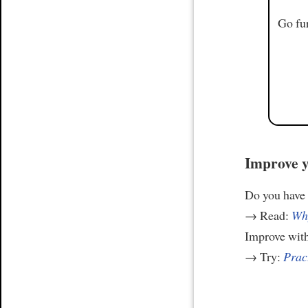
Go fur
Improve y
Do you have
→ Read:
Why
Improve wit
→ Try:
Prac