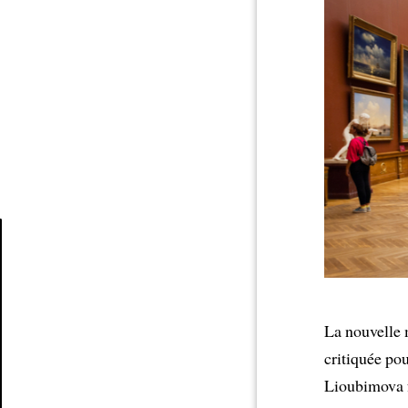
Article
La nouvelle 
critiquée po
Lioubimova 