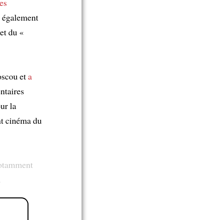
les
it également
et du «
oscou et
a
ntaires
ur la
t cinéma du
 notamment
.