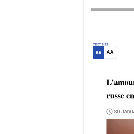
TEXT SIZE
aa
AA
L’amour
russe e
30 Janu