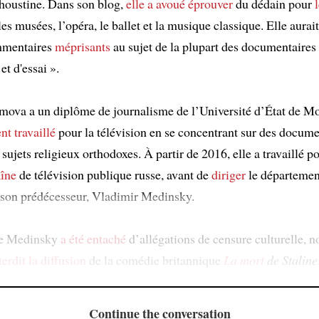
houstine. Dans son blog,
elle a avoué
éprouver
du dédain pour
 les musées, l’opéra, le ballet et la musique classique. Elle aura
ommentaires
méprisants
au sujet de la plupart des documentaires 
et d'essai ».
va a un diplôme de journalisme de l’Université d’État de M
nt travaillé
pour la télévision en se concentrant sur des docume
sujets religieux orthodoxes. À partir de 2016, elle a travaillé po
îne
de télévision publique russe, avant de
diriger
le départemen
 son prédécesseur, Vladimir Medinsky.
de Medinsky
a été entaché
d’allégations de censure culturelle,
terdit
la diffusion
de la comédie britannique
La mort
de Staline
Continue the conversation