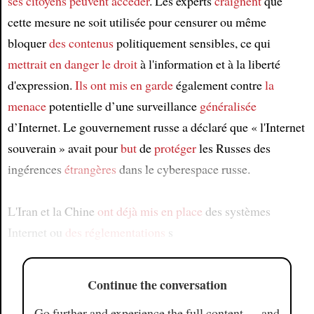
ses citoyens
peuvent accéder
. Les experts
craignent
que
cette mesure ne soit utilisée pour censurer ou même
bloquer
des contenus
politiquement sensibles, ce qui
mettrait en danger
le droit
à l'information et à la liberté
d'expression.
Ils ont mis en garde
également contre
la
menace
potentielle d’une surveillance
généralisée
d’Internet. Le gouvernement russe a déclaré que « l'Internet
souverain » avait pour
but
de
protéger
les Russes des
ingérences
étrangères
dans le cyberespace russe.
L'Iran et la Chine
ont déjà mis en place
des systèmes
Internet ou
des réglementations
s
Continue the conversation
Go further and experience the full content — and