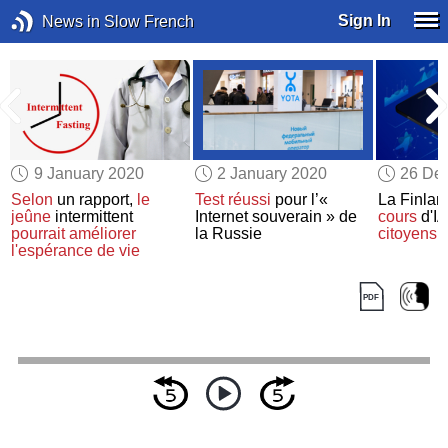
Sign In
News in Slow French
9 January 2020
2 January 2020
26 De
Selon
un rapport,
le
Test réussi
pour l’«
La Finla
jeûne
intermittent
Internet souverain » de
cours
d'I
pourrait améliorer
la Russie
citoyens
d
l'espérance de vie