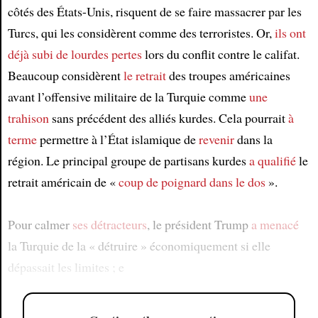
côtés des États-Unis, risquent de se faire massacrer par les
Turcs, qui les considèrent comme des terroristes. Or,
ils ont
déjà subi
de lourdes pertes
lors du conflit contre le califat.
Beaucoup considèrent
le retrait
des troupes américaines
avant l’offensive militaire de la Turquie comme
une
trahison
sans précédent des alliés kurdes. Cela pourrait
à
terme
permettre à l’État islamique de
revenir
dans la
région. Le principal groupe de partisans kurdes
a qualifié
le
retrait américain de «
coup de poignard
dans le dos
».
Pour calmer
ses détracteurs
, le président Trump
a menacé
la Turquie de la « détruire » économiquement si elle
dépassait les limites ; e