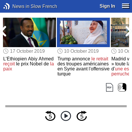
Sign In
News in Slow French
17 October 2019
10 October 2019
10 Oct
L’Éthiopien Abiy Ahmed
Trump annonce
le retrait
Madrid ve
reçoit
le prix Nobel de
la
des troupes américaines
» toute la
paix
en Syrie avant l'offensive
d'
une esp
turque
perruche