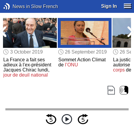
Sign In
News in Slow French
3 October 2019
26 September 2019
26 Se
La France a fait ses
Sommet Action Climat
La justic
adieux à l'ex-président
de
l’ONU
autorise 
Jacques Chirac lundi,
corps
de 
jour de deuil national