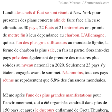
Roland Marconi / Shutterstock.com
Lundi,
des chefs d’État
se sont réunis
à New York pour
présenter des plans concrets
afin de
faire face à la crise
climatique. 30
pays
, 22
États
et 21
entreprises
ont promis
de
mettre fin
à leur dépendance au
charbon
.
L'Allemagne
,
qui est
l'un des plus gros utilisateurs
au monde de lignite, la
forme de charbon la plus
sale
, en faisait partie. Soixante-dix
pays
prévoient
également de prendre des mesures plus
solides au
niveau
national en 2020. Seulement 23 pays s’y
étaient engagés avant le sommet.
Néanmoins
, tous ces pays
réunis
ne représentent que 6,8% des émissions mondiales.
Article
Même après
l'une des plus grandes manifestations
pour
l’environnement, qui a été organisée vendredi dans plus de
150 pays, et après
le discours
enflammé de Greta Thunberg,