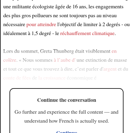
une militante écologiste âgée de 16 ans, les engagements
des plus gros pollueurs ne sont toujours pas au niveau
nécessaire
pour atteindre
l'objectif de limiter à 2 degrés - ou
idéalement à 1,5 degré - le
réchauffement climatique
.
Lors du sommet, Greta Thunberg était visiblement
en
colère
. « Nous sommes
à l’aube d'
une extinction de masse
et tout ce que vous trouvez à dire, c’est parler d'
argent
et du
conte de fées
de
la croissance
économique é
Continue the conversation
Go further and experience the full content — and
understand how French is actually used.
Continue