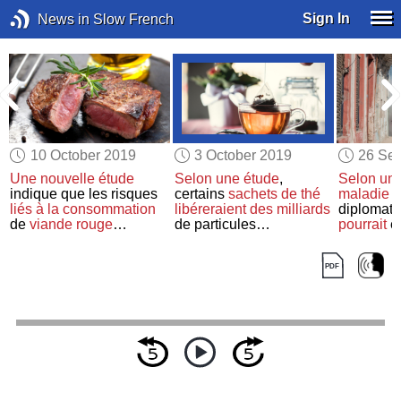
Sign In
News in Slow French
10 October 2019
3 October 2019
26 Se
Une nouvelle étude
Selon
une étude
,
Selon
une
indique que les risques
certains
sachets de thé
maladie
a
liés à
la consommation
libéreraient
des milliards
diplomat
de
viande rouge
de particules
pourrait
êt
pourraient être exagérés
microplastiques
fumigatio
moustiqu