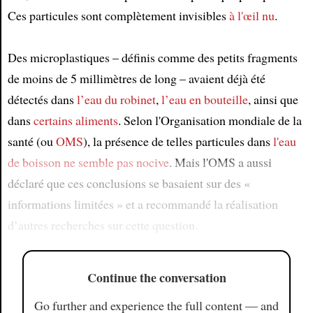
Ces particules sont complètement invisibles
à l'œil nu
.
Des microplastiques – définis comme des petits fragments
de moins de 5 millimètres de long – avaient déjà été
détectés dans
l’eau du robinet
,
l’eau en bouteille
, ainsi que
dans
certains aliments
. Selon l'Organisation mondiale de la
santé (ou
OMS
), la présence de telles particules dans
l'eau
de boisson
ne semble pas
nocive
. Mais l'OMS a aussi
déclaré que ces conclusions se basaient sur des «
informations limitées » et a recommandé la réalisation
d’autres recherches sur cette question.
Continue the conversation
Go further and experience the full content — and