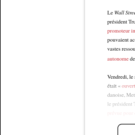
Le
Wall Stre
président Tr
promoteur i
pouvaient ac
vastes resso
autonome
de
Vendredi, le
était «
ouvert
danoise, Mett
le président
prévue pour