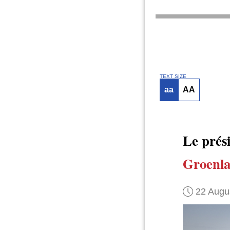
TEXT SIZE
aa
AA
Le prés
Groenl
22 Augu