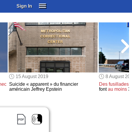
Sign In
SIGN IN
SUBSCRIBE
EDUCATIONAL LICENSES
GIFT CARDS
OTHER LANGUAGES
ABOUT US
ALEXA
15 August 2019
8 August 20
ADJUST COLORS
chec
Suicide « apparent » du financier
Des fusillades
a
américain Jeffrey Epstein
font
au moins
3