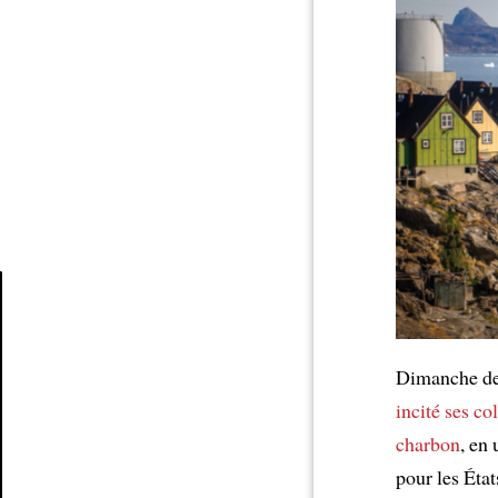
Article
Dimanche der
incité
ses co
charbon
, en
pour les État