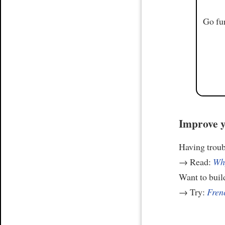
Go fur
Improve y
Having trou
→ Read:
Why
Want to build
→ Try:
Frenc