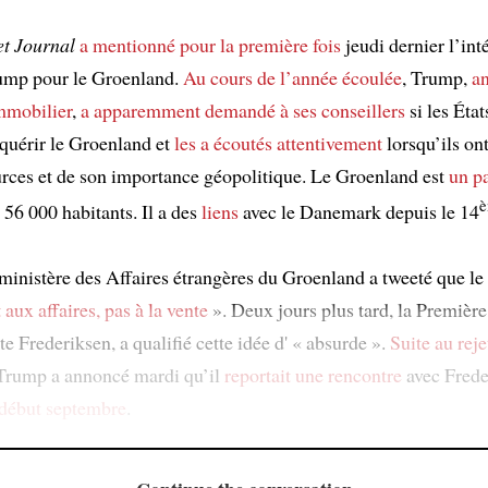
et Journal
a mentionné pour la première fois
jeudi dernier l’int
ump pour le Groenland.
Au cours de l’année écoulée
, Trump,
a
mmobilier
,
a apparemment demandé à ses conseillers
si les Éta
quérir le Groenland et
les a écoutés attentivement
lorsqu’ils ont
urces et de son importance géopolitique. Le Groenland est
un p
 56 000 habitants. Il a des
liens
avec le Danemark depuis le 14
 ministère des Affaires étrangères du Groenland a tweeté que l
 aux affaires, pas à la vente
». Deux jours plus tard, la Première
e Frederiksen, a qualifié cette idée d' « absurde ».
Suite au reje
 Trump a annoncé mardi qu’il
reportait une rencontre
avec Frede
 début septembre
.