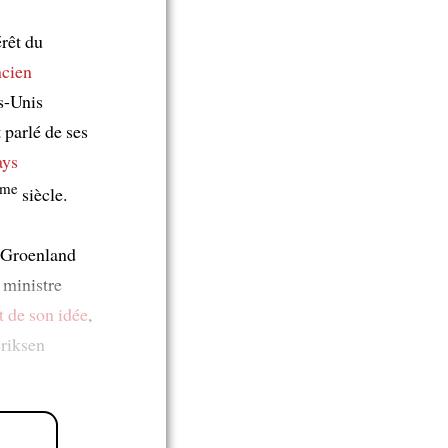
érêt du
ncien
ts-Unis
 parlé de ses
ays
ème
siècle.
e Groenland
 ministre
t de son idée
,
riksen