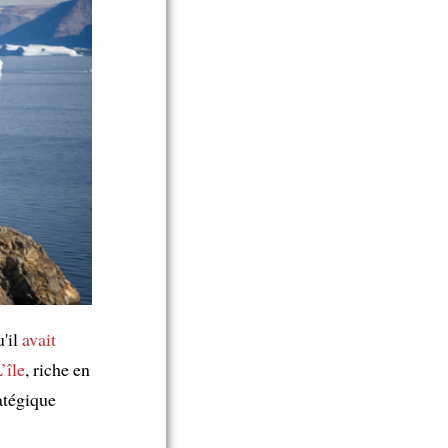
u'il
avait
’île
, riche en
ratégique