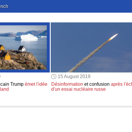
ench
9
15 August 2019
icain Trump
émet l'idée
Désinformation
et confusion
après l'é
nland
d'un essai nucléaire russe