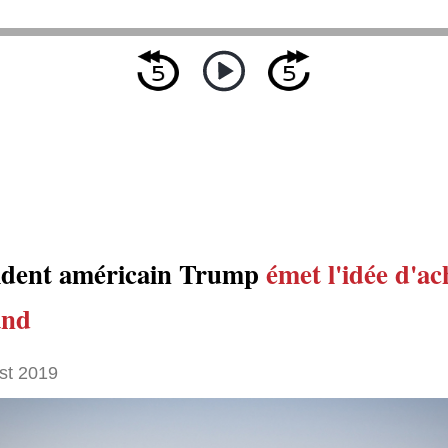
ident américain Trump
émet l'idée
d'ac
and
st 2019