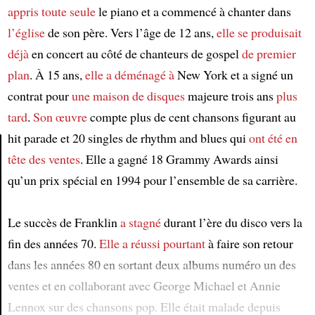
appris toute seule
le piano et a commencé à chanter dans
l’église
de son père. Vers l’âge de 12 ans,
elle se produisait
déjà
en concert au côté de chanteurs de gospel
de premier
plan
. À 15 ans,
elle a déménagé à
New York et a signé un
contrat pour
une maison de disques
majeure trois ans
plus
tard
.
Son œuvre
compte plus de cent chansons figurant au
hit parade et 20 singles de rhythm and blues qui
ont été en
tête des ventes
. Elle a gagné 18 Grammy Awards ainsi
Article
qu’un prix spécial en 1994 pour l’ensemble de sa carrière.
Le succès de Franklin
a stagné
durant l’ère du disco vers la
fin des années 70.
Elle a réussi
pourtant
à faire son retour
dans les années 80 en sortant deux albums numéro un des
ventes et en collaborant avec George Michael et Annie
Lennox sur des chansons pop. Elle était malade depuis