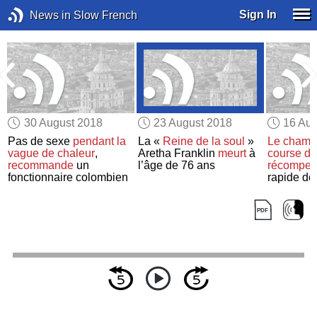
Sign In
News in Slow French
30 August 2018
23 August 2018
16 Aug
Pas de sexe
pendant la
La «
Reine de la soul
»
Le champ
vague de chaleur
,
Aretha Franklin
meurt
à
course d'
recommande
un
l’âge de 76 ans
récompe
fonctionnaire colombien
rapide de