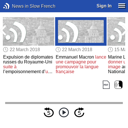
Sign In
News in Slow French
22 March 2018
22 March 2018
15 Ma
Expulsion de diplomates
Emmanuel Macron
lance
Marine L
i
russes du Royaume-Uni
une campagne
pour
donner un
suite à
promouvoir
la langue
image
au 
l’empoisonnement d’
un
française
National
espion