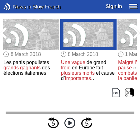
Sign In
News in Slow French
8 March 2018
8 March 2018
1 Mar
Les partis populistes
Une vague
de grand
Malgré
l’
grands gagnants
des
froid
en Europe fait
pause
» h
élections italiennes
plusieurs morts
et cause
combats
c
d’
importantes
la banlie
perturbations