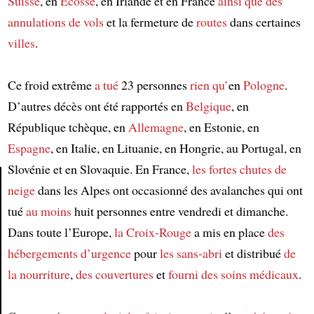
Suisse
, en
Écosse
, en Irlande et en France
ainsi que
des
annulations de vols
et la fermeture de
routes
dans certaines
villes
.
Ce froid extrême
a tué
23 personnes
rien qu’
en
Pologne
.
D’autres décès ont été rapportés en
Belgique
, en
République tchèque, en
Allemagne
, en Estonie, en
Espagne
, en Italie, en Lituanie, en Hongrie, au Portugal, en
Slovénie et en Slovaquie. En France,
les fortes chutes de
neige
dans les Alpes ont occasionné des avalanches qui ont
Article
tué
au moins
huit personnes entre vendredi et dimanche.
Dans toute l’Europe,
la Croix-Rouge
a mis en place
des
hébergements d’urgence
pour
les sans-abri
et distribué
de
la nourriture
,
des couvertures
et
fourni
des soins médicaux
.