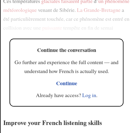
Ces températures
glaciales
faisaient partie
d’
un phénomène
météorologique
venant de Sibérie.
La Grande-Bretagne
a
été particulièrement touchée, car ce phénomène est entré en
collision avec une
puissante
tempête en fin de semai
Continue the conversation
Go further and experience the full content — and
understand how French is actually used.
Continue
Already have access?
Log in
.
Improve your French listening skills