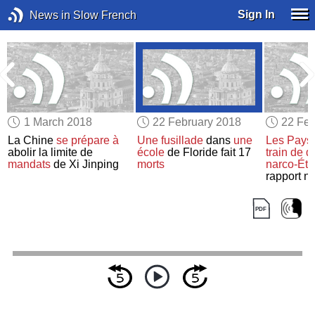
Sign In
News in Slow French
1 March 2018
22 February 2018
22 Feb
La Chine
se prépare à
Une fusillade
dans
une
Les Pays
s
abolir la limite de
école
de Floride fait 17
train de d
s
mandats
de Xi Jinping
morts
narco-Éta
rapport n