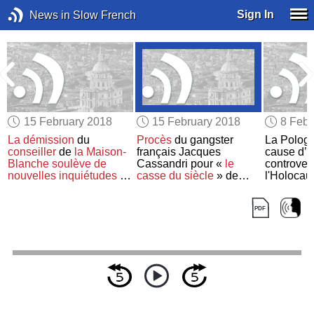
Sign In
News in Slow French
15 February 2018
15 February 2018
8 Febr
La démission
du
Procès
du gangster
La Pologn
conseiller
de
la Maison-
français Jacques
cause d’
u
Blanche
soulève
de
Cassandri pour «
le
controver
nouvelles inquiétudes
au
casse du siècle
» de
l'Holocau
sujet des
habilitations de
1976
sécurité