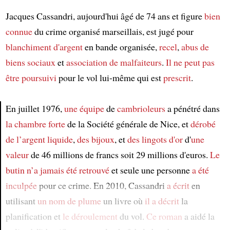
Jacques Cassandri, aujourd'hui âgé de 74 ans et figure
bien
connue
du crime organisé marseillais, est jugé pour
blanchiment d'argent
en bande organisée,
recel
,
abus de
biens sociaux
et
association de malfaiteurs
.
Il ne peut pas
être poursuivi
pour le vol lui-même qui est
prescrit
.
En juillet 1976,
une équipe
de
cambrioleurs
a pénétré dans
la chambre forte
de la Société générale de Nice, et
dérobé
Article
de l’argent liquide
,
des bijoux
, et
des lingots d'or
d'
une
valeur
de 46 millions de francs soit 29 millions d'euros.
Le
butin
n’a jamais été retrouvé
et seule une personne
a été
inculpée
pour ce crime. En 2010, Cassandri
a écrit
en
utilisant
un nom de plume
un livre où
il a décrit
la
planification et
le déroulement
du vol.
Ce roman
a aidé la