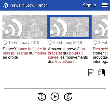
Sign In
News in Slow French
15 February 2018
8 February 2018
1 Febr
SpaceX
lance
la fusée
la
Amazon a breveté
un
Des scien
plus puissante
du
monde
bracelet
qui
pourrait
clonent
d
en orbite
suivre
les mouvements
provoque
des
travailleurs
interrogat
clonage 