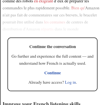
comme des robots
en exigeant
d’eux de préparer les
commandes le plus rapidement possible.
Bien qu'
Amazon
n'ait pas fait de commentaires sur ces brevets, le bracelet
pourrait être utilisé dans
les centaines
de centres de
distribution d'Amazon
répartis
dans le monde
Continue the conversation
Go further and experience the full content — and
understand how French is actually used.
Continue
Already have access?
Log in
.
Improve your French listening skills