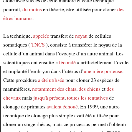
cloné avec succès de cette manière et cette technique
pourrait,
du moins
en théorie, être utilisée pour cloner
des
êtres humains
.
La technique,
appelée
transfert de
noyau
de cellules
somatiques (
TNCS
), consiste à transférer le noyau de la
cellule d’un animal dans l’ovocyte d’un autre animal. Les
scientifiques ont ensuite «
fécondé
» artificiellement l’ovule
et implanté l’embryon dans l’utérus d’
une mère porteuse
.
Cette procédure
a été utilisée
pour cloner 23 espèces de
Article
mammifères,
notamment
des chats
,
des chiens
et
des
chevaux
mais
jusqu'à présent
,
toutes les tentatives
de
clonage de primates
avaient échoué
. En 1999, une autre
technique de clonage plus simple avait été utilisée pour
cloner un singe rhésus, mais ce processus permet d’obtenir