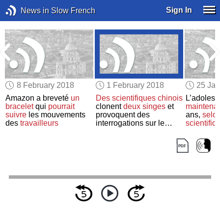
Sign In
News in Slow French
8 February 2018
1 February 2018
25 Jan
a
Amazon a breveté
un
Des scientifiques chinois
L’adoles
e
bracelet
qui
pourrait
clonent
deux singes
et
maintena
suivre
les mouvements
provoquent des
ans,
selo
des
travailleurs
interrogations sur le
scientifiq
clonage humain