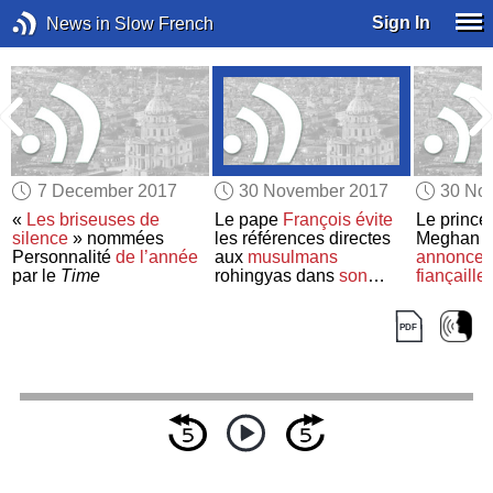
Sign In
News in Slow French
7 December 2017
30 November 2017
30 No
«
Les briseuses de
Le pape
François
évite
Le prince 
silence
» nommées
les références directes
Meghan M
Personnalité
de l’année
aux
musulmans
annoncent
par le
Time
rohingyas dans
son
fiançaille
discours
en
Birmanie