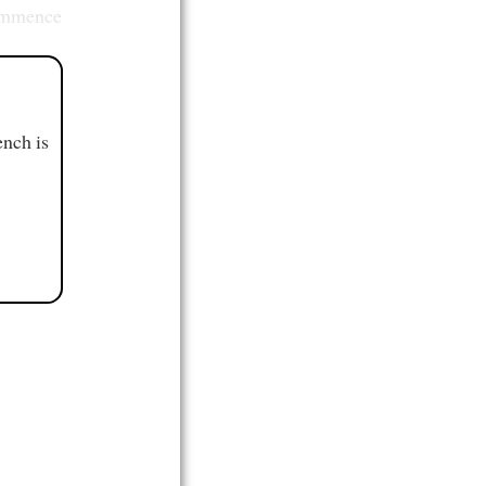
commence
ench is