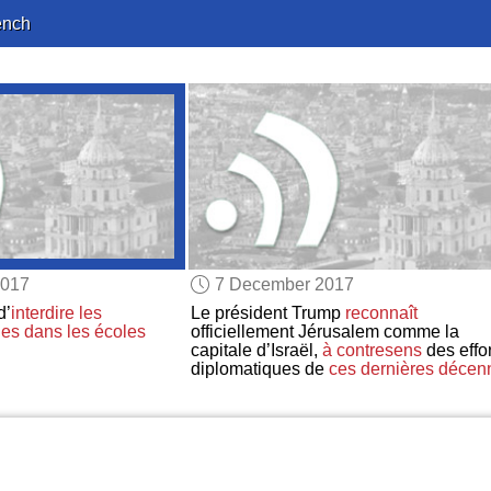
ench
2017
7 December 2017
d’
interdire
les
Le président Trump
reconnaît
les
dans les écoles
officiellement Jérusalem comme la
capitale d’Israël,
à contresens
des effor
diplomatiques de
ces dernières décen