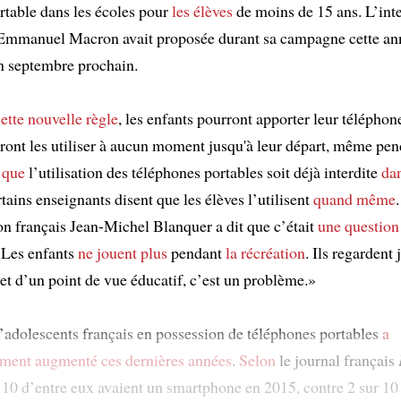
rtable dans les écoles pour
les élèves
de moins de 15 ans. L’inte
 Emmanuel Macron avait proposée durant sa campagne cette an
 septembre prochain.
ette nouvelle règle
, les enfants pourront apporter leur téléphone
ront les utiliser à aucun moment jusqu'à leur départ, même pen
 que
l’utilisation des téléphones portables soit déjà interdite
dan
rtains enseignants disent que les élèves l’utilisent
quand même
on français Jean-Michel Blanquer a dit que c’était
une question
 Les enfants
ne jouent plus
pendant
la récréation
. Ils regardent 
et d’un point de vue éducatif, c’est un problème.»
adolescents français en possession de téléphones portables
a
ement augmenté
ces dernières années
.
Selon
le journal français
r 10 d’entre eux avaient un smartphone en 2015, contre 2 sur 10