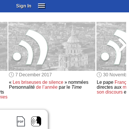
Sign In
SIGN IN
SUBSCRIBE
EDUCATIONAL LICENSES
GIFT CARDS
OTHER LANGUAGES
ABOUT US
ALEXA
7 December 2017
30 Novembe
ADJUST COLORS
«
Les briseuses de silence
» nommées
Le pape
Franço
Personnalité
de l’année
par le
Time
directes aux
mu
ts
son discours
e
nies