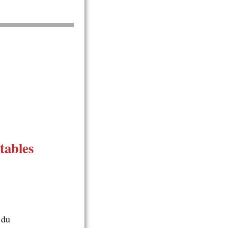
tables
 du