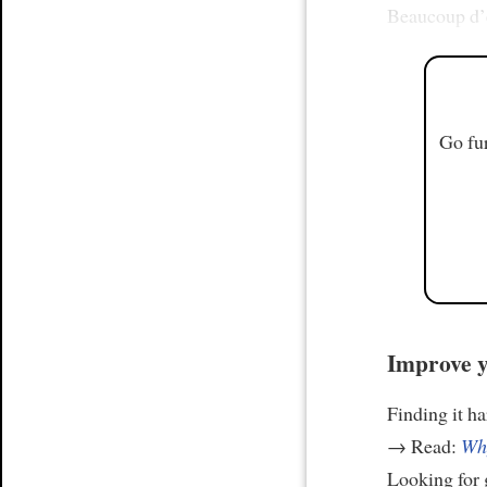
Beaucoup d’é
Go fur
Improve y
Finding it h
→ Read:
Why
Looking for