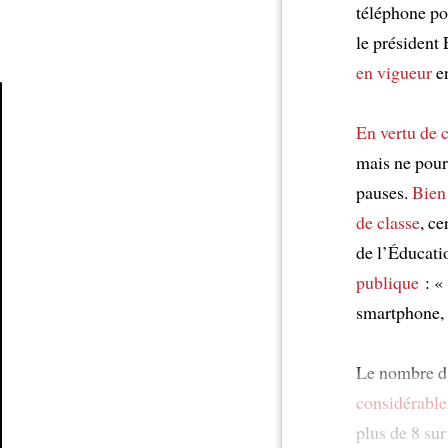
téléphone po
le président
en vigueur
en
En vertu de
c
Article
mais ne pour
pauses.
Bien
de classe
, ce
de l’Éducati
publique
: «
smartphone, 
Le nombre d’
considérabl
plus de 8 su