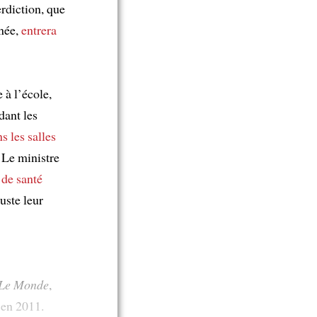
rdiction, que
née,
entrera
 à l’école,
dant les
s les salles
. Le ministre
 de santé
juste leur
Le Monde
,
 en 2011.