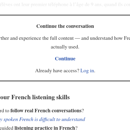
lèves ont leur premier téléphone à l’âge de 9 ans, quand ils 
Continue the conversation
ther and experience the full content — and understand how Fr
actually used.
Continue
Already have access?
Log in
.
our French listening skills
follow real French conversations
ard to
?
 spoken French is difficult to understand
listening practice in French
 guided
?