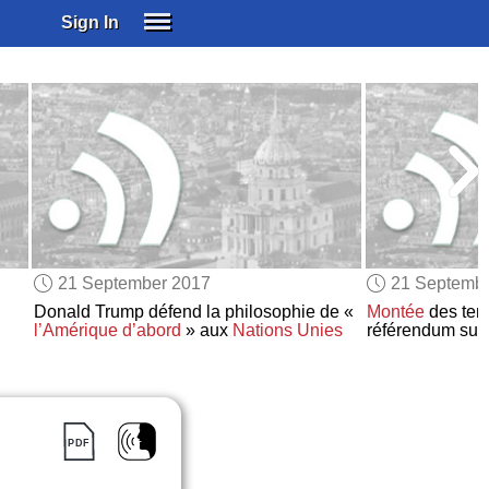
Sign In
SIGN IN
SUBSCRIBE
EDUCATIONAL LICENSES
GIFT CARDS
OTHER LANGUAGES
ABOUT US
ALEXA
21 September 2017
21 Septemb
ADJUST COLORS
Donald Trump défend la philosophie de «
Montée
des ten
l’Amérique d’abord
» aux
Nations Unies
référendum sur