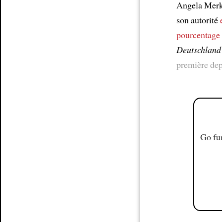
Article
Angela Mer
son autorité
pourcentage
Deutschland
première dep
Go fur