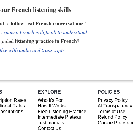
our French listening skills
follow real French conversations
ard to
?
 spoken French is difficult to understand
listening practice in French
 guided
?
tice with audio and transcripts
S
EXPLORE
POLICIES
iption Rates
Who It's For
Privacy Policy
ional Rates
How It Works
AI Transparency
ubscriptions
Free Listening Practice
Terms of Use
Intermediate Plateau
Refund Policy
Testimonials
Cookie Preferen
Contact Us