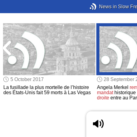
News in Slow Fr
5 October 2017
28 September 
e
La fusillade la plus mortelle de l’histoire
Angela Merkel
rem
des États-Unis fait 59 morts à Las Vegas
mandat
historique
droite
entre au Pa