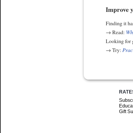
Improve y
Finding it h
→ Read:
Why
Looking for
→ Try:
Prac
RATE
Subscr
Educat
Gift S