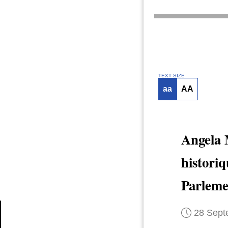
TEXT SIZE
aa
AA
Angela
histori
Parleme
28 Sept