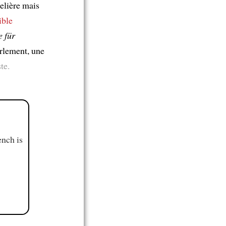
elière mais
ible
e für
rlement, une
te.
ench is