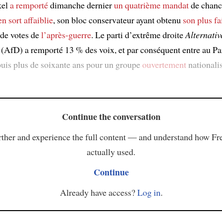
kel
a remporté
dimanche dernier
un quatrième mandat
de chanc
en sort affaiblie
, son bloc conservateur ayant obtenu
son plus fa
de votes de
l’après-guerre
. Le parti d’extrême droite
Alternativ
(AfD) a remporté 13 % des voix, et par conséquent entre au Pa
uis plus de soixante ans pour un groupe
ouvertement
nationalis
Continue the conversation
ther and experience the full content — and understand how Fr
actually used.
Continue
Already have access?
Log in
.