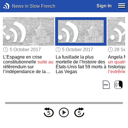
Sign In
News in Slow French
5 October 2017
5 October 2017
28 Se
a
L’Espagne en crise
La fusillade la plus
Angela M
constitutionnelle
suite au
mortelle de l’histoire des
un quatr
référendum sur
États-Unis fait 59 morts à
historique
l’indépendance de la
Las Vegas
l’extrême 
Catalogne
Parlemen