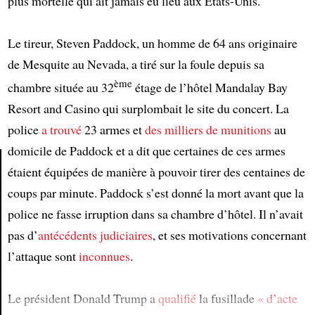
plus mortelle qui ait jamais eu lieu aux États-Unis.
Le tireur, Steven Paddock, un homme de 64 ans originaire
de Mesquite au Nevada, a tiré sur la foule depuis sa
ème
chambre située au 32
étage de l’hôtel Mandalay Bay
Resort and Casino qui surplombait le site du concert. La
police
a trouvé
23 armes et
des milliers de munitions
au
domicile de Paddock et a dit que certaines de ces armes
étaient équipées de manière à pouvoir tirer des centaines de
coups par minute. Paddock s’est donné la mort avant que la
Article
police ne fasse irruption dans sa chambre d’hôtel. Il n’avait
pas d’
antécédents judiciaires
, et ses motivations concernant
l’attaque sont
inconnues
.
Le président Donald Trump a
qualifié
la fusillade
« d’acte