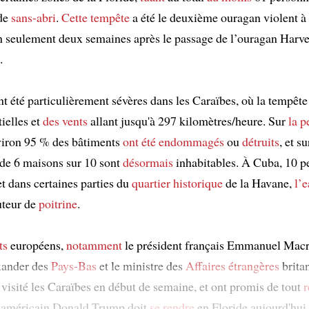
de
sans-abri
.
Cette tempête
a été le deuxième ouragan violent à
n seulement deux semaines après le passage de l’ouragan Harve
.
t été particulièrement sévères dans les Caraïbes, où la tempêt
ielles et
des vents
allant jusqu'à 297 kilomètres/heure. Sur
la p
viron 95 % des bâtiments
ont été endommagés
ou
détruits
, et s
 de 6 maisons sur 10 sont
désormais
inhabitables. À Cuba, 10 p
t dans certaines parties du
quartier historique
de la Havane,
l’
uteur de
poitrine
.
ts
européens,
notamment
le président français Emmanuel Mac
ander des
Pays-Bas
et le ministre des
Affaires étrangères
brita
 visité les Caraïbes en début de semaine, et ont promis de tout
r
t américain Donald Trump doit
se rendre
en Floride aujourd'hui