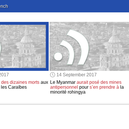
ench
2017
14 September 2017
t
des dizaines morts
aux
Le Myanmar
aurait posé
des mines
 les Caraïbes
antipersonnel
pour
s’en prendre à
la
minorité rohingya