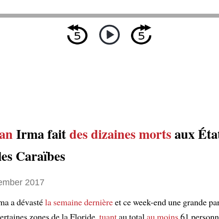
an
Irma fait
des dizaines morts
aux Éta
les Caraïbes
ember 2017
ma a dévasté
la semaine dernière
et ce week-end une grande par
ertaines zones de la Floride,
tuant
au total
au moins
61 personne