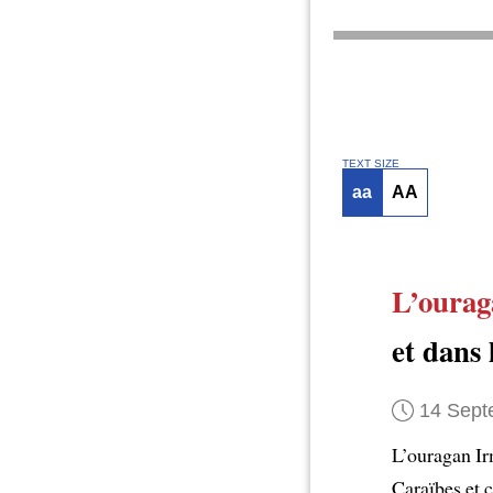
TEXT SIZE
aa
AA
L’ourag
et dans 
14 Sept
L’ouragan Ir
Caraïbes et c