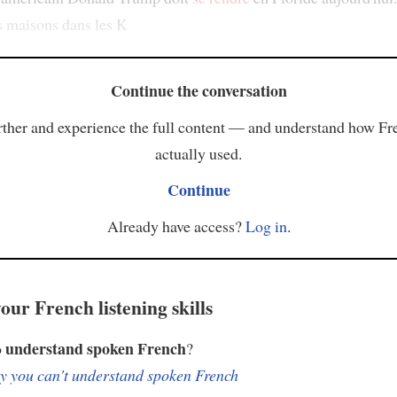
s maisons dans les K
Continue the conversation
ther and experience the full content — and understand how Fr
actually used.
Continue
Already have access?
Log in
.
our French listening skills
understand spoken French
o
?
 you can't understand spoken French