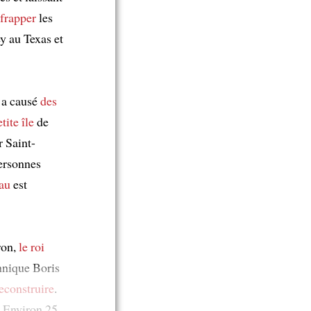
frapper
les
y au Texas et
e a causé
des
etite île
de
ur Saint-
ersonnes
eau
est
ron,
le roi
nnique Boris
econstruire
.
. Environ 25