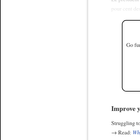
pour cent de
Go fur
Improve y
Struggling t
→ Read:
Why