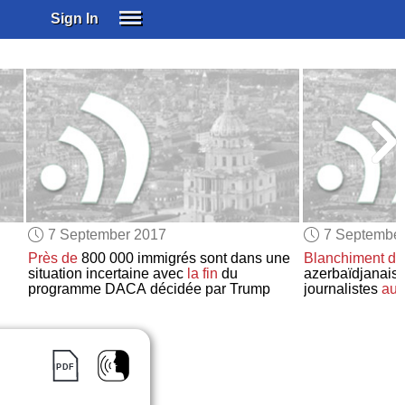
Sign In
SIGN IN
SUBSCRIBE
EDUCATIONAL LICENSES
GIFT CARDS
OTHER LANGUAGES
ABOUT US
ALEXA
7 September 2017
7 Septembe
ADJUST COLORS
Près de
800 000 immigrés sont dans une
Blanchiment d’
situation incertaine avec
la fin
du
azerbaïdjanais :
programme DACA décidée par Trump
journalistes
aur