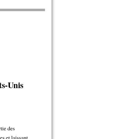
ts-Unis
tie des
s et laissant