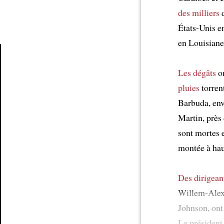
des milliers
États-Unis e
en Louisiane
Les dégâts
on
Article
pluies
torrent
Barbuda, en
Martin, près
sont mortes e
montée à ha
Des dirigean
Willem-Alex
Johnson, ont
Le présiden