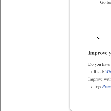
Go fur
Improve y
Do you have
→ Read:
Why
Improve wit
→ Try:
Prac