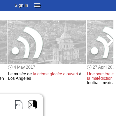
Sign In
SIGN IN
SUBSCRIBE
EDUCATIONAL LICENSES
GIFT CARDS
OTHER LANGUAGES
ABOUT US
ALEXA
4 May 2017
27 April 201
ADJUST COLORS
Le musée de
la crème glacée
a ouvert
à
Une sorcière
ex
en
Los Angeles
la malédiction
q
football mexica