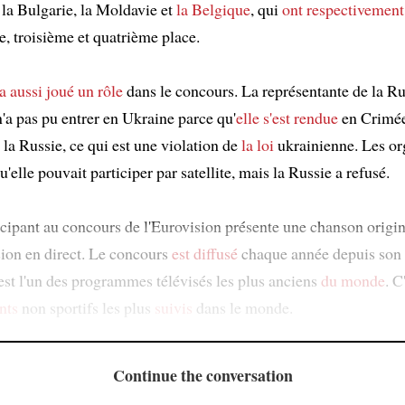
 la Bulgarie, la Moldavie et
la Belgique
, qui
ont respectivement
e, troisième et quatrième place.
a aussi joué un rôle
dans le concours. La représentante de la Ru
'a pas pu entrer en Ukraine parce qu'
elle s'est rendue
en Crimée
la Russie, ce qui est une violation de
la loi
ukrainienne. Les or
u'elle pouvait participer par satellite, mais la Russie a refusé.
cipant au concours de l'Eurovision présente une chanson origina
ision en direct. Le concours
est diffusé
chaque année depuis son 
'est l'un des programmes télévisés les plus anciens
du monde
. C
nts
non sportifs les plus
suivis
dans le monde.
Continue the conversation