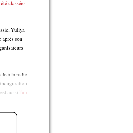
 été classées
ssie, Yuliya
 après son
ganisateurs
le à la radio
inauguration
'est aussi
l'un