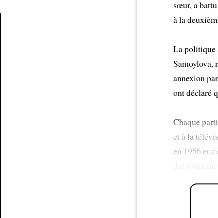
sœur, a battu
à la deuxièm
Article
La politique
Samoylova, n
annexion par 
ont déclaré q
Chaque parti
et à la télév
en 1956 et c
des événeme