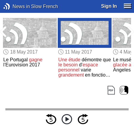
Sign In
News in Slow French
18 May 2017
11 May 2017
4 May
Le Portugal
gagne
Une étude
démontre que
Le musée
l'Eurovision 2017
le besoin
d'
espace
glacée
a 
personnel
varie
Angeles
grandement
en fonction
du
pays