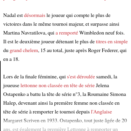
Nadal est
désormais
le joueur qui compte le plus de
victoires dans le même tournoi majeur, et surpasse ainsi
Martina Navratilova, qui
a remporté
Wimbledon neuf fois.
Il est le deuxième joueur détenant le plus de
titres en simple
du
grand chelem
, 15 au total, juste après Roger Federer, qui
en a 18.
Lors de la finale féminine, qui
s'est déroulée
samedi, la
Article
joueuse
lettonne
non classée en tête de série
Jelena
Ostapenko a battu la tête de série n°3, la Roumaine Simona
Halep, devenant ainsi la première femme non classée en
tête de série à remporter le tournoi depuis
l'Anglaise
Margaret Scriven en 1933. Ostapenko, tout juste âgée de 20
ans, est également la première Lettonne à remporter un