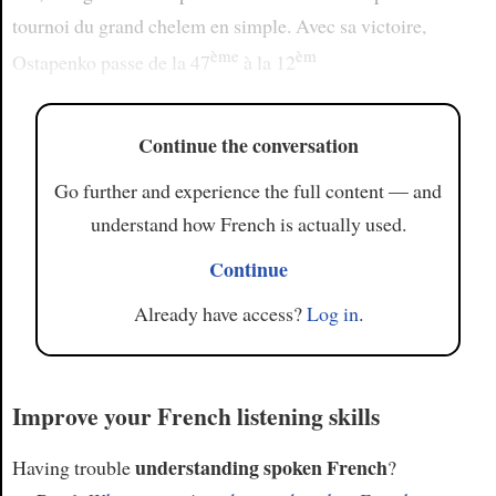
tournoi du grand chelem en simple. Avec sa victoire,
ème
èm
Ostapenko passe de la 47
à la 12
Continue the conversation
Go further and experience the full content — and
understand how French is actually used.
Continue
Already have access?
Log in
.
Improve your French listening skills
understanding spoken French
Having trouble
?