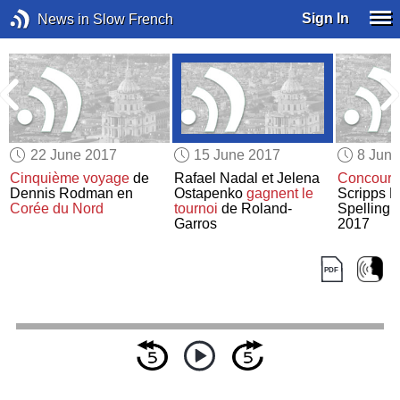
Sign In
News in Slow French
22 June 2017
15 June 2017
8 Jun
Cinquième voyage
de
Rafael Nadal et Jelena
Concours
Dennis Rodman en
Ostapenko
gagnent
le
Scripps N
Corée du Nord
tournoi
de Roland-
Spelling 
Garros
2017