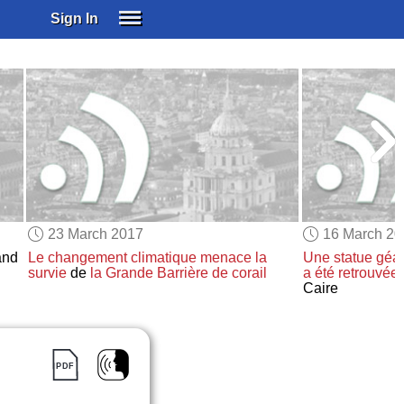
Sign In
SIGN IN
SUBSCRIBE
EDUCATIONAL LICENSES
GIFT CARDS
OTHER LANGUAGES
ABOUT US
ALEXA
23 March 2017
16 March 2
ADJUST COLORS
and
Le changement climatique
menace
la
Une statue géa
survie
de
la Grande Barrière de corail
a été retrouvée
Caire