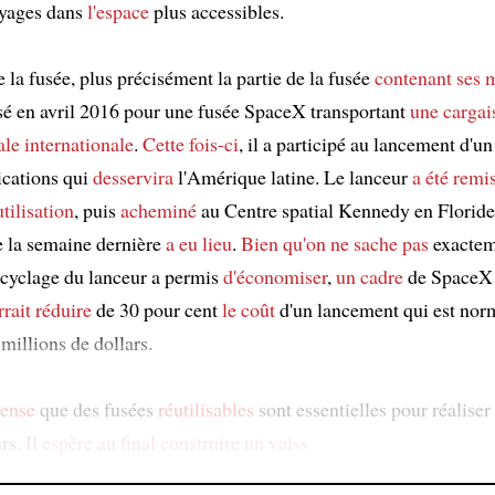
oyages dans
l'espace
plus accessibles.
 la fusée, plus précisément la partie de la fusée
contenant
ses 
lisé en avril 2016 pour une fusée SpaceX transportant
une cargai
ale internationale
.
Cette fois-ci
, il a participé au lancement d'un 
cations qui
desservira
l'Amérique latine. Le lanceur
a été remi
tilisation
, puis
acheminé
au Centre spatial Kennedy en Floride,
 la semaine dernière
a eu lieu
.
Bien qu'
on ne sache pas
exacte
ecyclage du lanceur a permis
d'économiser
,
un cadre
de Space
rrait réduire
de 30 pour cent
le coût
d'un lancement qui est nor
 millions de dollars.
ense
que des fusées
réutilisables
sont essentielles pour réaliser
rs.
Il espère
au final
construire
un vaiss