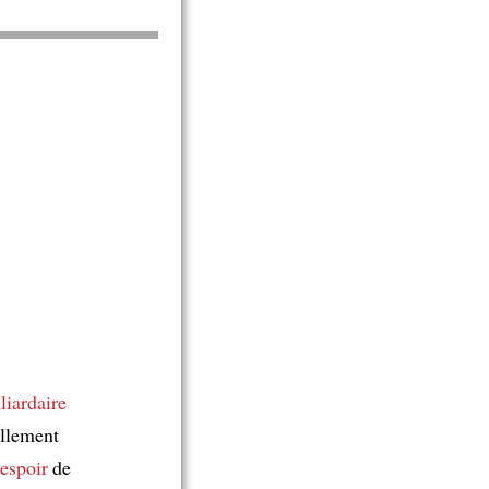
liardaire
ellement
'espoir
de