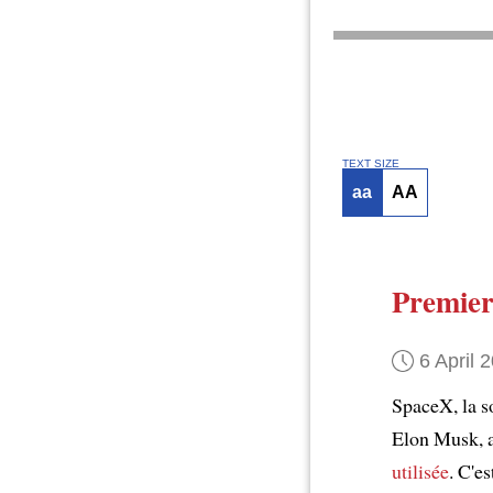
TEXT SIZE
aa
AA
Premier
6 April 
SpaceX, la s
Elon Musk, a 
utilisée
. C'e