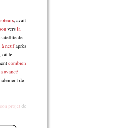
moteurs
, avait
son
vers
la
satellite de
s à neuf
après
 où le
ment
combien
X
a avancé
malement de
son projet
de