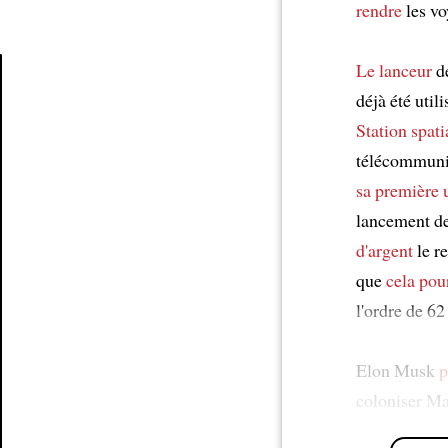
rendre
les v
Le lanceur
de
déjà été uti
Article
Station spati
télécommuni
sa première u
lancement de
d'argent
le r
que
cela pou
l'ordre de 62
Elon Musk
p
coloniser Ma