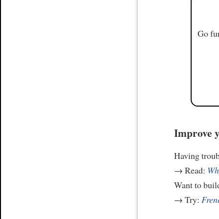
Go fur
Improve y
Having trou
→ Read:
Why
Want to build
→ Try:
Frenc