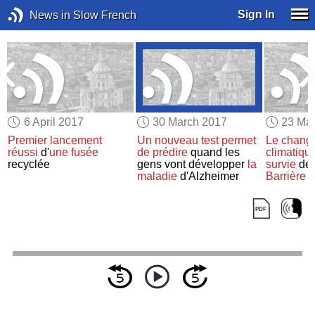
Sign In
News in Slow French
6 April 2017
30 March 2017
23 Ma
Premier lancement
Un nouveau test
permet
Le chang
réussi
d'
une fusée
de prédire
quand les
climatiqu
m
recyclée
gens vont développer
la
survie
de
maladie
d'Alzheimer
Barrière d