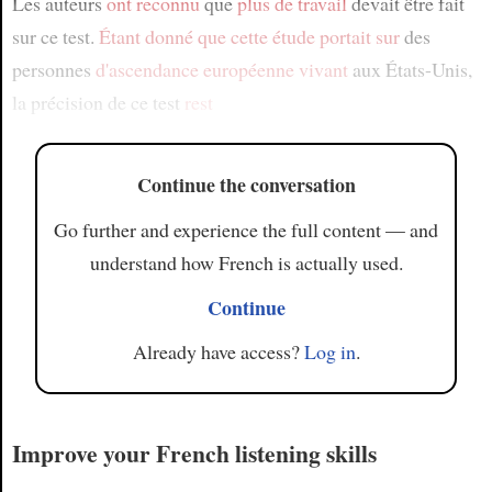
Les auteurs
ont reconnu
que
plus de travail
devait être fait
sur ce test.
Étant donné que
cette étude
portait sur
des
personnes
d'ascendance européenne
vivant
aux États-Unis,
la précision de ce test
rest
Continue the conversation
Go further and experience the full content — and
understand how French is actually used.
Continue
Already have access?
Log in
.
Improve your French listening skills