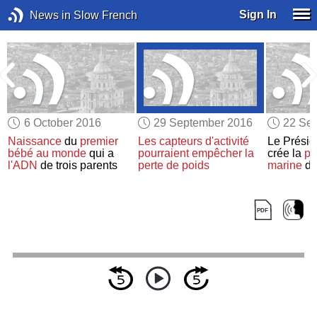
Sign In
News in Slow French
6 October 2016
29 September 2016
22 Se
Naissance
du
premier
Les capteurs d'activité
Le Prési
bébé
au monde
qui a
pourraient empêcher
la
crée la
pr
l'ADN
de trois parents
perte de poids
marine
de 