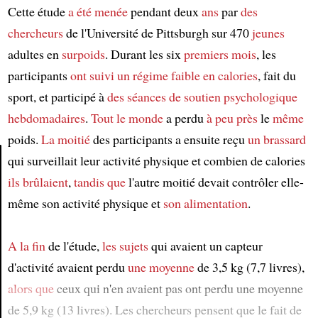
Cette étude
a été menée
pendant deux
ans
par
des
chercheurs
de l'Université de Pittsburgh sur 470
jeunes
adultes en
surpoids
. Durant les six
premiers mois
, les
participants
ont suivi
un régime faible en calories
, fait du
sport, et participé à
des séances de soutien psychologique
hebdomadaires
.
Tout le monde
a perdu
à peu près
le
même
poids.
La moitié
des participants a ensuite reçu
un brassard
qui surveillait leur activité physique et combien de calories
ils brûlaient
,
tandis que
l'autre moitié devait contrôler elle-
Article
même son activité physique et
son alimentation
.
A la fin
de l'étude,
les sujets
qui avaient un capteur
d'activité avaient perdu
une moyenne
de 3,5 kg (7,7 livres),
alors que
ceux qui n'en avaient pas ont perdu une moyenne
de 5,9 kg (13 livres). Les chercheurs pensent que le fait de