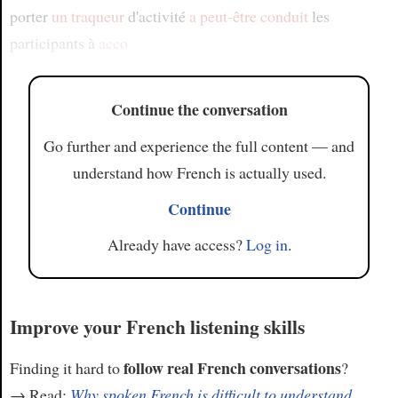
porter
un traqueur
d'activité
a peut-être conduit
les
participants à
acco
Continue the conversation
Go further and experience the full content — and
understand how French is actually used.
Continue
Already have access?
Log in
.
Improve your French listening skills
follow real French conversations
Finding it hard to
?
→ Read:
Why spoken French is difficult to understand