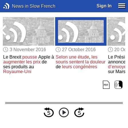
Sign In
News in Slow French
3 November 2016
27 October 2016
20 Oct
à
Le Brexit
pousse
Apple à
Selon
une étude
,
les
Le Prési
e
augmenter
les prix
de
souris
sentent
la douleur
annonce
ses produits au
de
leurs congénères
d’envoyer
Royaume-Uni
sur Mars