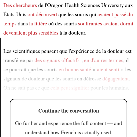
Des chercheurs
de l'Oregon Health Sciences University aux
États-Unis
ont découvert
que les souris qui
avaient passé du
temps
dans
la litière
où des souris
souffrantes
avaient dormi
devenaient
plus sensibles
à la douleur.
Les scientifiques pensent que l'expérience de la douleur est
Article
transférée par
des signaux olfactifs
;
en d'autres termes
, il
se pourrait que les souris
en bonne santé
«
aient senti
» les
signaux de douleur que les souris en détresse
dégageaient
.
On ne sait pas ce que
cela peut signifier
pour les humains.
Continue the conversation
Go further and experience the full content — and
understand how French is actually used.